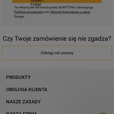
Ta witryna jest chroniona przez reCAPTCHA i obowiązują
Polityka prywatności
oraz
Warunki korzystania z usługi
Google.
Czy Twoje zamówienie się nie zgadza?
Odstąp od umowy
PRODUKTY
Pranie
OBSŁUGA KLIENTA
Chłodnictwo
Wsparcie
Gotowanie
NASZE ZASADY
Napisz do nas
Zmywanie
Informacja o plikach cookies
Gwarancja
NASZA FIRMA