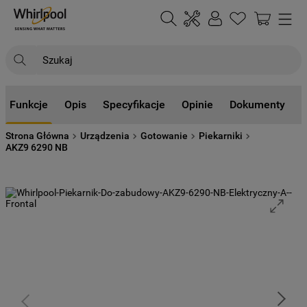
Szukaj
NAJCZĘŚCIEJ SZUKANE
Funkcje
Opis
Specyfikacje
Opinie
Dokumenty
1
.
klimatyzator
Strona Główna
Urządzenia
Gotowanie
Piekarniki
2
.
lodówki
AKZ9 6290 NB
3
.
zmywarka
4
.
pralka
5
.
piekarnik
6
.
płyta indukcyjna
7
.
lodówka do zabudowy
8
.
kuchenka mikrofalowa