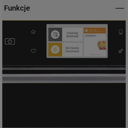
Funkcje
udostępnianie Państwa danych
podmiotom trzecim w wyżej wymienionych
celach.
Klikając
„USTAWIENIA PLIKÓW COOKIES"
,
mogą Państwo samodzielnie zarządzać
swoimi preferencjami.
Kliknięcie przycisku
„TYLKO NIEZBĘDNE"
spowoduje zachowanie ustawień
domyślnych, co oznacza, że używane będą
wyłącznie techniczne pliki cookie,
niezbędne do działania strony.