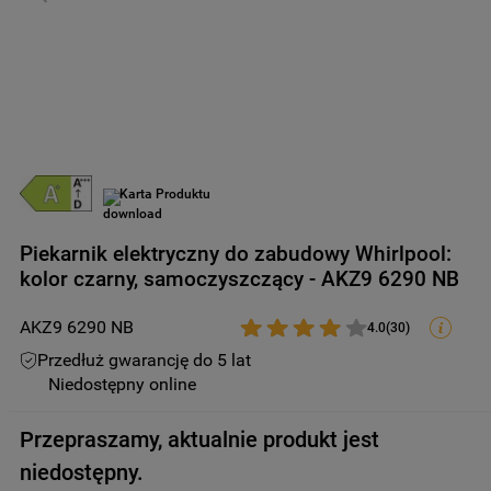
9
.
zamrażarka
10
.
suszarka
Karta Produktu
Piekarnik elektryczny do zabudowy Whirlpool:
kolor czarny, samoczyszczący - AKZ9 6290 NB
AKZ9 6290 NB
4.0
(
30
)
Przedłuż gwarancję do 5 lat
Niedostępny online
Przepraszamy, aktualnie produkt jest
niedostępny.