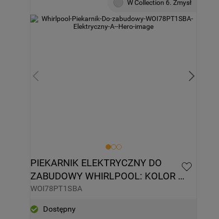
W Collection 6. Zmysł
PIEKARNIK ELEKTRYCZNY DO 
ZABUDOWY WHIRLPOOL: KOLOR 
CZARNY - WOI78PT1SBA
WOI78PT1SBA
Dostępny