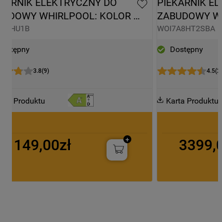
KARNIK ELEKTRYCZNY DO 
PIEKARNIK EL
BUDOWY WHIRLPOOL: KOLOR 
ZABUDOWY WH
RNY, SAMOCZYSZCZĄCY - 
CZARNY, SAM
58HU1B
WOI7A8HT2SBA
R58HU1B
WOI7A8HT2S
Dostępny
Dostępny
3.8
(
9
)
4.5
(
2
arta Produktu
Karta Produktu
1149,00zł
3399,