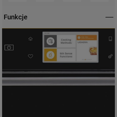
podmiotom trzecim w wyżej wymienionych
celach.
Funkcje
Klikając
„USTAWIENIA PLIKÓW COOKIES"
,
mogą Państwo samodzielnie zarządzać
swoimi preferencjami.
Kliknięcie przycisku
„TYLKO NIEZBĘDNE"
spowoduje zachowanie ustawień
domyślnych, co oznacza, że używane będą
wyłącznie techniczne pliki cookie,
niezbędne do działania strony.