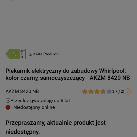
9
.
zamrażarka
10
.
suszarka
Karta Produktu
Piekarnik elektryczny do zabudowy Whirlpool:
kolor czarny, samoczyszczący - AKZM 8420 NB
AKZM 8420 NB
3.7
(
12
)
Przedłuż gwarancję do 5 lat
Niedostępny online
Przepraszamy, aktualnie produkt jest
niedostępny.