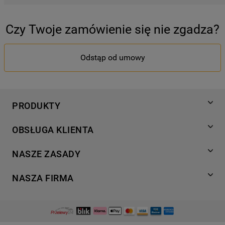
Czy Twoje zamówienie się nie zgadza?
Odstąp od umowy
PRODUKTY
Pranie
OBSŁUGA KLIENTA
Chłodnictwo
Wsparcie
Gotowanie
NASZE ZASADY
Napisz do nas
Zmywanie
Informacja o plikach cookies
Gwarancja
NASZA FIRMA
Dodatkowe produkty
Polityka prywatności
Znajdź serwis
Wyjątkowe kolekcje
Dostawa
Kodeks Postępowania
Instrukcje obsługi
Blog
Regulamin sklepu
Strategia podatkowa
Rozwiązywanie problemów
Promocje