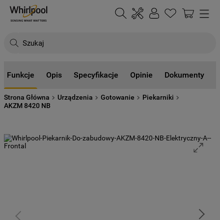
Szukaj
NAJCZĘŚCIEJ SZUKANE
Funkcje
Opis
Specyfikacje
Opinie
Dokumenty
1
.
klimatyzator
Strona Główna
Urządzenia
Gotowanie
Piekarniki
2
.
lodówki
AKZM 8420 NB
3
.
zmywarka
4
.
pralka
5
.
piekarnik
6
.
płyta indukcyjna
7
.
lodówka do zabudowy
8
.
kuchenka mikrofalowa