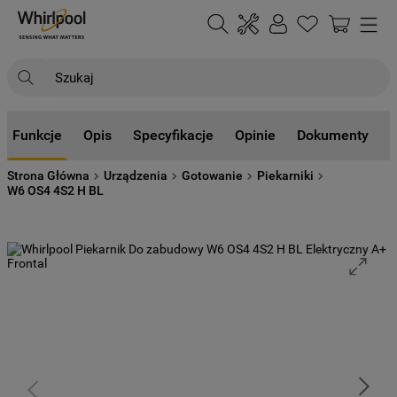
Szukaj
NAJCZĘŚCIEJ SZUKANE
Funkcje
Opis
Specyfikacje
Opinie
Dokumenty
1
.
klimatyzator
Strona Główna
Urządzenia
Gotowanie
Piekarniki
2
.
lodówki
W6 OS4 4S2 H BL
3
.
zmywarka
4
.
pralka
5
.
piekarnik
6
.
płyta indukcyjna
7
.
lodówka do zabudowy
8
.
kuchenka mikrofalowa