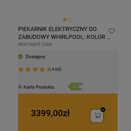
PIEKARNIK ELEKTRYCZNY DO 
ZABUDOWY WHIRLPOOL: KOLOR 
CZARNY, SAMOCZYSZCZĄCY - 
WOI7A8HT2SBA
WOI7A8HT2SBA
Dostępny
4.5
(
2
)
Karta Produktu
3399,00zł