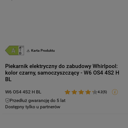
9
.
zamrażarka
10
.
suszarka
Karta Produktu
Piekarnik elektryczny do zabudowy Whirlpool:
kolor czarny, samoczyszczący - W6 OS4 4S2 H
BL
W6 OS4 4S2 H BL
4.2
(
5
)
Przedłuż gwarancję do 5 lat
Dostępny tylko u partnerów