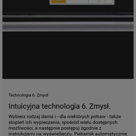
podmiotom trzecim w wyżej wymienionych
celach.
Klikając
„USTAWIENIA PLIKÓW COOKIES"
,
mogą Państwo samodzielnie zarządzać
swoimi preferencjami.
Kliknięcie przycisku
„TYLKO NIEZBĘDNE"
spowoduje zachowanie ustawień
domyślnych, co oznacza, że używane będą
wyłącznie techniczne pliki cookie,
niezbędne do działania strony.
Technologia 6. Zmysł
Intuicyjna technologia 6. Zmysł.
Wybierz rodzaj dania i - dla niektórych potraw - także
stopień ich wypieczenia, spośród wielu dostępnych
możliwości, a następnie postępuj zgodnie z
instrukcjami na wyświetlaczu. Piekarnik automatycznie