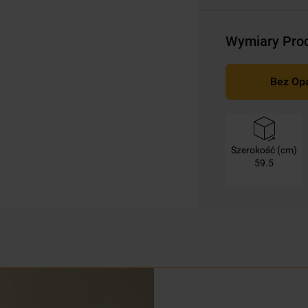
mogą Państwo samodzielnie zarządzać
swoimi preferencjami.
Wymiary Pro
Kliknięcie przycisku
„TYLKO NIEZBĘDNE"
spowoduje zachowanie ustawień
Bez Op
domyślnych, co oznacza, że używane będą
wyłącznie techniczne pliki cookie,
niezbędne do działania strony.
Szerokość (cm)
59.5