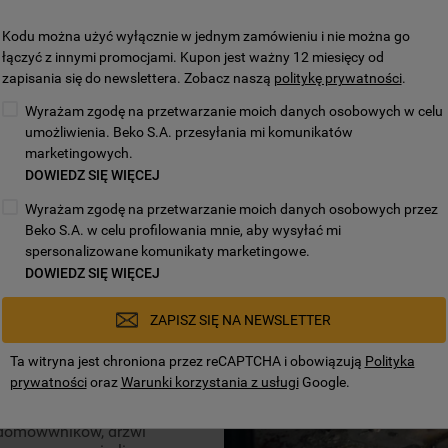
Kodu można użyć wyłącznie w jednym zamówieniu i nie można go
łączyć z innymi promocjami. Kupon jest ważny 12 miesięcy od
zapisania się do newslettera. Zobacz naszą
politykę prywatności
.
Wyrażam zgodę na przetwarzanie moich danych osobowych w celu
umożliwienia. Beko S.A. przesyłania mi komunikatów
marketingowych.
zmienia
DOWIEDZ SIĘ WIĘCEJ
do usunięcia
Wyrażam zgodę na przetwarzanie moich danych osobowych przez
Beko S.A. w celu profilowania mnie, aby wysyłać mi
spersonalizowane komunikaty marketingowe.
DOWIEDZ SIĘ WIĘCEJ
 na nagrzaniu wnętrza
emperatury, około 470°C, co
sztek jedzenia oraz
ZAPISZ SIĘ NA NEWSLETTER
popiół, który następnie
tnej gąbki.
Ta witryna jest chroniona przez reCAPTCHA i obowiązują
Polityka
 usuwa
prywatności
oraz
Warunki korzystania z usługi
Google.
 funkcję pirolizy, a po
 są łatwe do usunięcia.
a domowwników, drzwi