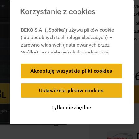
Cook 4 – gotowan
Korzystanie z cookies
zapewniając szy
Ready2Cook – pie
BEKO S.A. („Spółka")
używa plików cookie
zaoszczędza czas
(lub podobnych technologii śledzących) –
bardziej efektyw
zarówno własnych (instalowanych przez
Dostępny
Spółkę
), jak i należących do podmiotów
trzecich. Działania te mają na celu:
zapewnienie prawidłowego
Akceptuję wszystkie pliki cookies
2
funkcjonowania strony, poprawę komfortu
oraz personalizację przeglądania
(
techniczne pliki cookie
), cele statystyczne
Ustawienia plików cookies
i rozróżnianie użytkowników (
analityczne
pliki cookie
), a także wyświetlanie reklam
Tylko niezbędne
dostosowanych do zainteresowań
użytkownika – również w serwisach
zewnętrznych i na platformach
społecznościowych (
marketingowe i