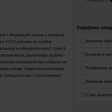
profilujące pliki cookie
).
Więcej informacji o tym, jak
Spółka
korzysta z plików cookie oraz jak zmienić
preferencje, znajdą Państwo w naszej
Dodatkowe usług
Polityce Cookies
. Informacje na temat
ych i chrupiących potraw z mniejszą
przetwarzania danych osobowych
Darmowy odbió
izza 310°C pozwala na szybkie
zbieranych za pośrednictwem plików
estauracji w kilkanaście minut. Cook 4
cookie dostępne są w naszej
Polityce
Dostawa z wni
temperaturze, zapewniając szybkie i
prywatności
.
ozwala na pieczenie bez czekania na
Przedłużona g
Klikając przycisk
„AKCEPTUJĘ WSZYSTKIE
ędza energię. Elegancka konstrukcja
PLIKI COOKIES"
, wyrażają Państwo zgodę
cząc funkcjonalność z nowoczesnym
na instalację wszystkich rodzajów plików
Instalacja sprz
cookie oraz na udostępnianie Państwa
danych podmiotom trzecim w wyżej
2 lata gwaranc
wymienionych celach.
Klikając
„USTAWIENIA PLIKÓW COOKIES"
,