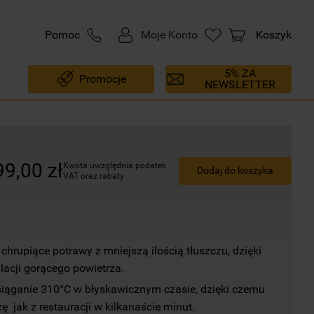
Pomoc
Moje Konto
Koszyk
5% ZA
Promocje
NEWSLETTER
99
,
00
zł
Kwota uwzględnia podatek 
Dodaj do koszyka
VAT oraz rabaty
 chrupiące potrawy z mniejszą ilością tłuszczu, dzięki 
ulacji gorącego powietrza.
iąganie 310°C w błyskawicznym czasie, dzięki czemu 
ę  jak z restauracji w kilkanaście minut.