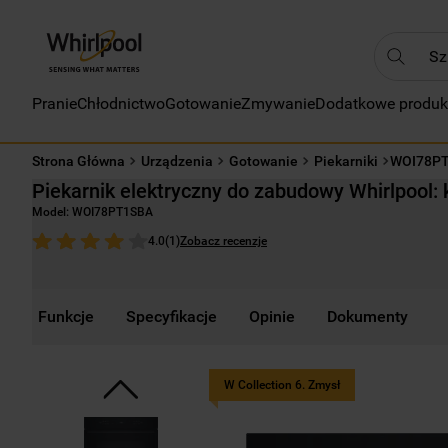
Szukaj
Pranie
Chłodnictwo
Gotowanie
Zmywanie
Dodatkowe produk
NAJC
1
.
Strona Główna
Urządzenia
Gotowanie
Piekarniki
WOI78P
2
.
Piekarnik elektryczny do zabudowy Whirlpool:
3
.
Model:
WOI78PT1SBA
4
.
Zobacz recenzje
4.0
(
1
)
5
.
6
.
Funkcje
Specyfikacje
Opinie
Dokumenty
7
.
8
.
W Collection 6. Zmysł
9
.
10
.