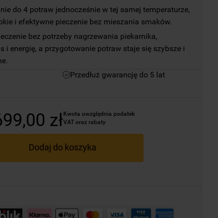
ie do 4 potraw jednocześnie w tej samej temperaturze, 
bkie i efektywne pieczenie bez mieszania smaków.
czenie bez potrzeby nagrzewania piekarnika, 
 i energię, a przygotowanie potraw staje się szybsze i 
ne.
Przedłuż gwarancję do 5 lat
699
,
00
zł
Kwota uwzględnia podatek 
VAT oraz rabaty
Dodaj do koszyka