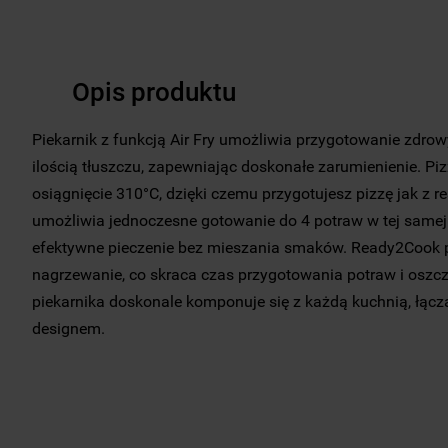
Opis produktu
Piekarnik z funkcją Air Fry umożliwia przygotowanie zdrow
ilością tłuszczu, zapewniając doskonałe zarumienienie. P
osiągnięcie 310°C, dzięki czemu przygotujesz pizzę jak z r
umożliwia jednoczesne gotowanie do 4 potraw w tej samej 
efektywne pieczenie bez mieszania smaków. Ready2Cook p
nagrzewanie, co skraca czas przygotowania potraw i oszcz
piekarnika doskonale komponuje się z każdą kuchnią, łą
designem.