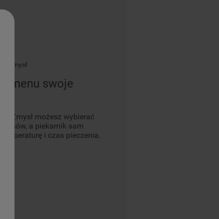
 6. Zmysł
 z menu swoje
u 6. Zmysł możesz wybierać
episów, a piekarnik sam
 temperaturę i czas pieczenia.
łku.