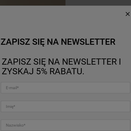
Automatyczne przepisy z menu
ZAPISZ SIĘ NA NEWSLETTER
Wystarczy wybrać
ulubione danie.
ZAPISZ SIĘ NA NEWSLETTER I
ZYSKAJ 5% RABATU.
Dzięki inteligentnemu men
spośród wielu gotowych prz
dobierze najlepszą funkcję,
Pyszne rezultaty – bez wysi