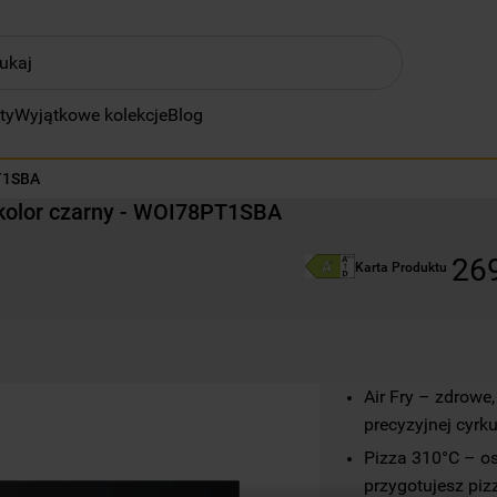
ty
ZĘŚCIEJ SZUKANE
Wyjątkowe kolekcje
Blog
klimatyzator
T1SBA
lodówki
 kolor czarny - WOI78PT1SBA
zmywarka
26
pralka
Karta Produktu
piekarnik
płyta indukcyjna
kuchenka mikrofalowa
Air Fry – zdrowe,
lodówka do zabudowy
precyzyjnej cyrk
Pizza 310°C – os
zamrażarka
przygotujesz pizz
wic 3c34 pfe s