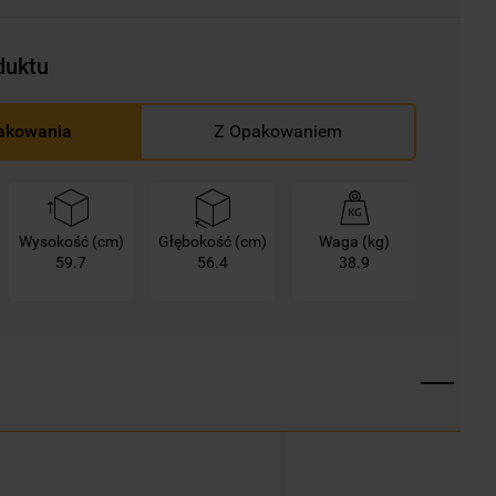
duktu
akowania
Z Opakowaniem
Wysokość (cm)
Głębokość (cm)
Waga (kg)
59.7
56.4
38.9