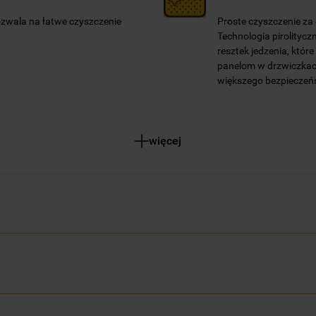
ozwala na łatwe czyszczenie
Proste czyszczenie za
Technologia pirolitycz
resztek jedzenia, któr
panelom w drzwiczkach
większego bezpieczeńs
więcej