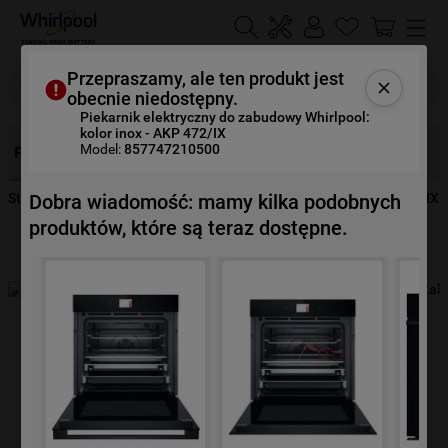
Szukaj
Przepraszamy, ale ten produkt jest
obecnie niedostępny.
Piekarnik elektryczny do zabudowy Whirlpool:
kolor inox - AKP 472/IX
NAJCZĘŚCIEJ SZUKANE
Model:
857747210500
Funkcje
Opis
Specyfikacje
Opinie
Dokumenty
1
.
klimatyzator
Strona Główna
Urządzenia
Gotowanie
Piekarniki
AKP 472/IX
Dobra wiadomość: mamy kilka podobnych
2
.
lodówki
produktów, które są teraz dostępne.
3
.
zmywarka
4
.
pralka
5
.
piekarnik
6
.
płyta indukcyjna
7
.
lodówka do zabudowy
8
.
kuchenka mikrofalowa