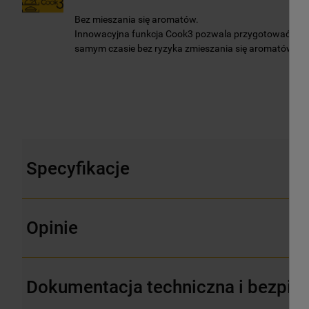
Bez mieszania się aromatów.
Innowacyjna funkcja Cook3 pozwala przygotować nawe
samym czasie bez ryzyka zmieszania się aromatów.
Specyfikacje
Opinie
Dokumentacja techniczna i bezpie