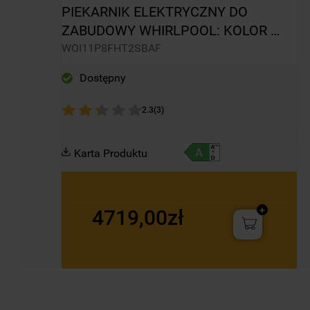
PIEKARNIK ELEKTRYCZNY DO 
ZABUDOWY WHIRLPOOL: KOLOR 
CZARNY, SAMOCZYSZCZĄCY - 
WOI11P8FHT2SBAF
WOI11P8FHT2SBAF
Dostępny
2.3
(
3
)
Karta Produktu
4719,00zł