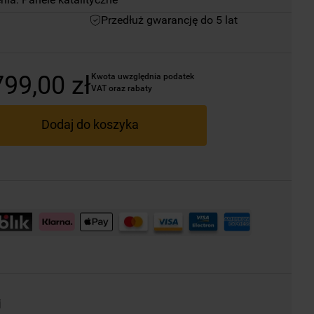
Przedłuż gwarancję do 5 lat
799
,
00
zł
Kwota uwzględnia podatek 
VAT oraz rabaty
Dodaj do koszyka
i