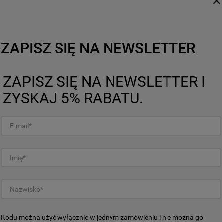
Wewnętrzną szybę drz
t trzy różne potrawy w tym
ZAPISZ SIĘ NA NEWSLETTER
więcej
ZAPISZ SIĘ NA NEWSLETTER I
ZYSKAJ 5% RABATU.
czeństwa
Kodu można użyć wyłącznie w jednym zamówieniu i nie można go