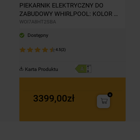
PIEKARNIK ELEKTRYCZNY DO 
ZABUDOWY WHIRLPOOL: KOLOR 
CZARNY, SAMOCZYSZCZĄCY - 
WOI7A8HT2SBA
WOI7A8HT2SBA
Dostępny
4.5
(
2
)
Karta Produktu
3399,00zł