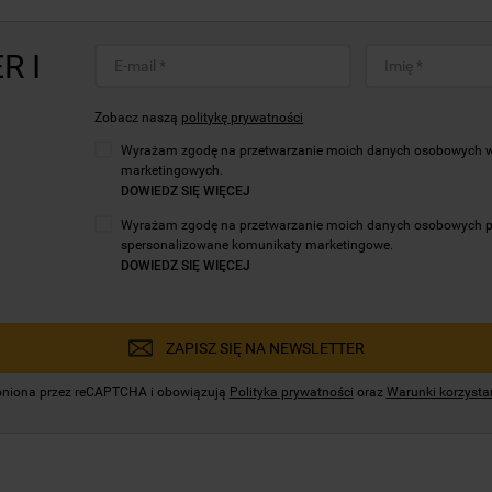
R I
Zobacz naszą
politykę prywatności
Wyrażam zgodę na przetwarzanie moich danych osobowych w c
marketingowych.
DOWIEDZ SIĘ WIĘCEJ
Wyrażam zgodę na przetwarzanie moich danych osobowych prze
spersonalizowane komunikaty marketingowe.
DOWIEDZ SIĘ WIĘCEJ
ZAPISZ SIĘ NA NEWSLETTER
hroniona przez reCAPTCHA i obowiązują
Polityka prywatności
oraz
Warunki korzystan