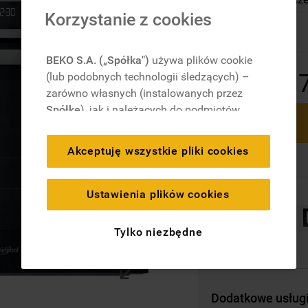
Korzystanie z cookies
Dostępny
BEKO S.A. („Spółka")
używa plików cookie
1
(lub podobnych technologii śledzących) –
zarówno własnych (instalowanych przez
Spółkę
), jak i należących do podmiotów
trzecich. Działania te mają na celu:
zapewnienie prawidłowego
Akceptuję wszystkie pliki cookies
funkcjonowania strony, poprawę komfortu
oraz personalizację przeglądania
(
techniczne pliki cookie
), cele statystyczne
Ustawienia plików cookies
i rozróżnianie użytkowników (
analityczne
pliki cookie
), a także wyświetlanie reklam
Tylko niezbędne
dostosowanych do zainteresowań
użytkownika – również w serwisach
zewnętrznych i na platformach
społecznościowych (
marketingowe i
Dodatkowe usług
profilujące pliki cookie
).