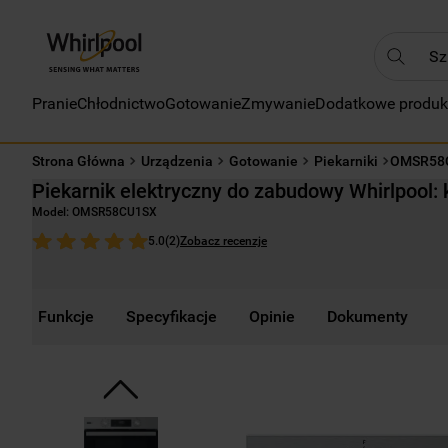
Szukaj
Pranie
Chłodnictwo
Gotowanie
Zmywanie
Dodatkowe produk
NAJC
1
.
Strona Główna
Urządzenia
Gotowanie
Piekarniki
OMSR58
2
.
Piekarnik elektryczny do zabudowy Whirlpool
3
.
Model:
OMSR58CU1SX
4
.
Zobacz recenzje
5.0
(
2
)
5
.
6
.
Funkcje
Specyfikacje
Opinie
Dokumenty
7
.
8
.
9
.
10
.