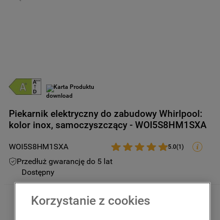
9
.
zamrażarka
10
.
suszarka
Karta Produktu
Piekarnik elektryczny do zabudowy Whirlpool:
kolor inox, samoczyszczący - WOI5S8HM1SXA
WOI5S8HM1SXA
5.0
(
1
)
Przedłuż gwarancję do 5 lat
Dostępny
Korzystanie z cookies
1999
,
00
zł
Kwota uwzględnia podatek VAT 
oraz rabaty