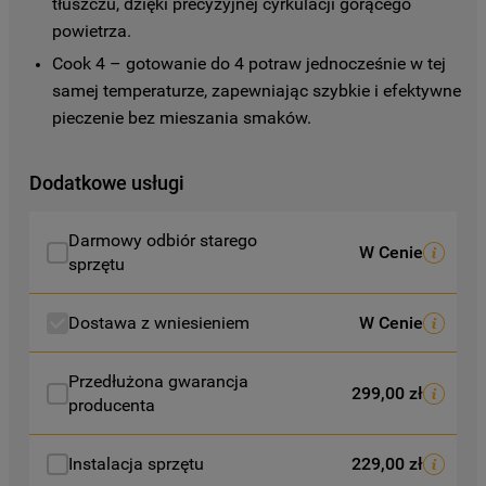
tłuszczu, dzięki precyzyjnej cyrkulacji gorącego 
korzysta z plików cookie oraz jak zmienić
preferencje, znajdą Państwo w naszej
powietrza.
Polityce Cookies
. Informacje na temat
Cook 4 – gotowanie do 4 potraw jednocześnie w tej 
przetwarzania danych osobowych
samej temperaturze, zapewniając szybkie i efektywne 
zbieranych za pośrednictwem plików
pieczenie bez mieszania smaków.
cookie dostępne są w naszej
Polityce
prywatności
.
Dodatkowe usługi
Klikając przycisk
„AKCEPTUJĘ
WSZYSTKIE PLIKI COOKIES"
, wyrażają
Darmowy odbiór starego
W Cenie
sprzętu
Państwo zgodę na instalację wszystkich
rodzajów plików cookie oraz na
udostępnianie Państwa danych
Dostawa z wniesieniem
W Cenie
podmiotom trzecim w wyżej wymienionych
celach.
Przedłużona gwarancja
299,00 zł
producenta
Klikając
„USTAWIENIA PLIKÓW COOKIES"
,
mogą Państwo samodzielnie zarządzać
Instalacja sprzętu
229,00 zł
swoimi preferencjami.