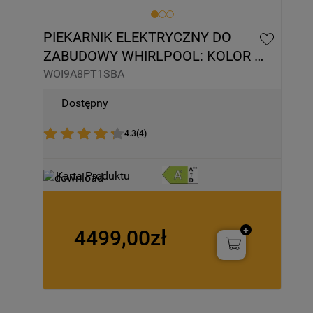
PIEKARNIK ELEKTRYCZNY DO 
ZABUDOWY WHIRLPOOL: KOLOR 
CZARNY - WOI9A8PT1SBA
WOI9A8PT1SBA
Dostępny
4.3
(
4
)
Karta Produktu
4499,00zł