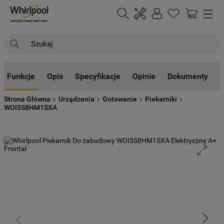
Szukaj
NAJCZĘŚCIEJ SZUKANE
Funkcje
Opis
Specyfikacje
Opinie
Dokumenty
1
.
klimatyzator
Strona Główna
Urządzenia
Gotowanie
Piekarniki
2
.
lodówki
WOI5S8HM1SXA
3
.
zmywarka
4
.
pralka
5
.
piekarnik
6
.
płyta indukcyjna
7
.
lodówka do zabudowy
8
.
kuchenka mikrofalowa