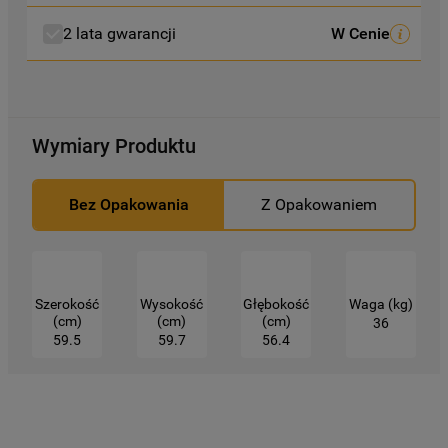
2 lata gwarancji
W Cenie
Kliknięcie przycisku
„TYLKO NIEZBĘDNE"
spowoduje zachowanie ustawień
domyślnych, co oznacza, że używane będą
wyłącznie techniczne pliki cookie,
niezbędne do działania strony.
Wymiary Produktu
Bez Opakowania
Z Opakowaniem
Szerokość
Wysokość
Głębokość
Waga (kg)
(cm)
(cm)
(cm)
36
59.5
59.7
56.4