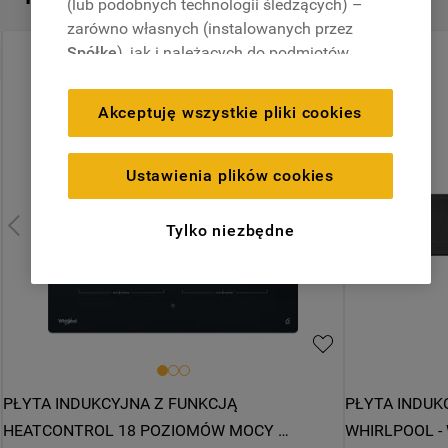
(lub podobnych technologii śledzących) –
zarówno własnych (instalowanych przez
Spółkę
), jak i należących do podmiotów
W Collection 6. Zmysł
trzecich. Działania te mają na celu:
zapewnienie prawidłowego
Wymiary Pro
Akceptuję wszystkie pliki cookies
funkcjonowania strony, poprawę komfortu
oraz personalizację przeglądania
Bez Op
(
techniczne pliki cookie
), cele statystyczne
Ustawienia plików cookies
i rozróżnianie użytkowników (
analityczne
pliki cookie
), a także wyświetlanie reklam
Tylko niezbędne
dostosowanych do zainteresowań
Szerokość (cm)
użytkownika – również w serwisach
59
zewnętrznych i na platformach
społecznościowych (
marketingowe i
profilujące pliki cookie
).
Produkt nie jest dostępny
Więcej informacji o tym, jak
Spółka
PŁYTA INDUKCYJNA Z FUNKCJĄ 
PŁYTA INDUK
korzysta z plików cookie oraz jak zmienić
HEATCONTROL 18 POZIOMÓW MOCY 
WHIRLPOOL -
preferencje, znajdą Państwo w naszej