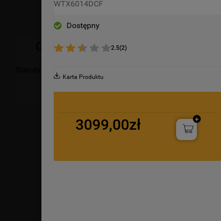
WTX6014DCF
WHIRLPOOL WTX6014DCF
Dostępny
Opis produktu
2.5
(
2
)
Standardowe technologie i funkcje Whirlpool stworzone dla 
Karta Produktu
3099,00zł