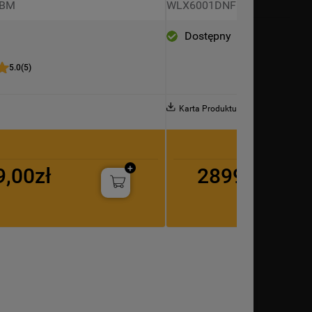
 BM
WLX6001DNF
WHIRLPOOL WLX6001DNF
Dostępny
5.0
(
5
)
Karta Produktu
9,00zł
2899,00zł