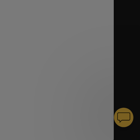
Nasza firma
Kodeks Postępowania
ookies
Strategia podatkowa
Zdrowie i środowisko
Whirlpool Europe
B2B Inwestycje
 Usług
 Beko Italy
 krajach
i
Cookies
encji