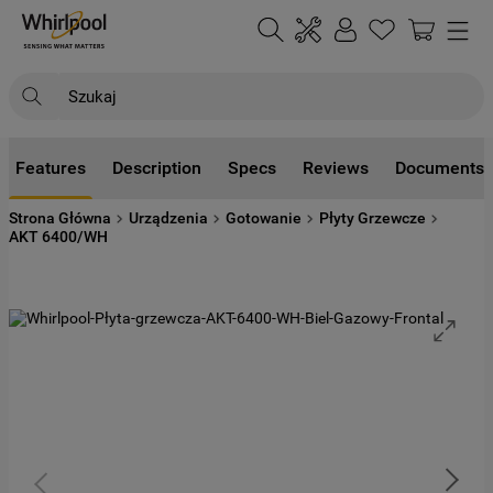
Szukaj
NAJCZĘŚCIEJ SZUKANE
Features
Description
Specs
Reviews
Documents
1
.
klimatyzator
Strona Główna
Urządzenia
Gotowanie
Płyty Grzewcze
2
.
lodówki
AKT 6400/WH
3
.
zmywarka
4
.
pralka
5
.
piekarnik
6
.
płyta indukcyjna
7
.
lodówka do zabudowy
8
.
kuchenka mikrofalowa