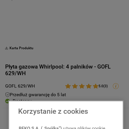
9
.
zamrażarka
10
.
suszarka
Karta Produktu
Płyta gazowa Whirlpool: 4 palników - GOFL
629/WH
GOFL 629/WH
5.0
(
3
)
Przedłuż gwarancję do 5 lat
Dostępny
Korzystanie z cookies
1009
,
00
zł
Kwota uwzględnia podatek VAT 
oraz rabaty
BEKO S.A. („Spółka")
używa plików cookie