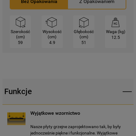
Bez Opakowania
Z Opakowaniem
Kliknięcie przycisku
„TYLKO NIEZBĘDNE"
spowoduje zachowanie ustawień
domyślnych, co oznacza, że używane będą
wyłącznie techniczne pliki cookie,
Szerokość
Wysokość
Głębokość
Waga (kg)
niezbędne do działania strony.
(cm)
(cm)
(cm)
12.5
59
4.9
51
Funkcje
Wyjątkowe wzornictwo
Nasze płyty grzejne zaprojektowano tak, by były
jednocześnie piękne i funkcjonalne. Wyjątkowe