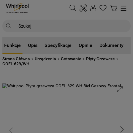
Szukaj
NAJCZĘŚCIEJ SZUKANE
Funkcje
Opis
Specyfikacje
Opinie
Dokumenty
1
.
klimatyzator
Strona Główna
Urządzenia
Gotowanie
Płyty Grzewcze
2
.
lodówki
GOFL 629/WH
3
.
zmywarka
4
.
pralka
5
.
piekarnik
6
.
płyta indukcyjna
7
.
lodówka do zabudowy
8
.
kuchenka mikrofalowa