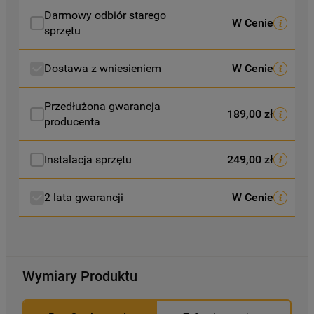
preferencje, znajdą Państwo w naszej
Darmowy odbiór starego
Polityce Cookies
. Informacje na temat
W Cenie
sprzętu
przetwarzania danych osobowych
zbieranych za pośrednictwem plików
Dostawa z wniesieniem
W Cenie
cookie dostępne są w naszej
Polityce
prywatności
.
Przedłużona gwarancja
189,00 zł
producenta
Klikając przycisk
„AKCEPTUJĘ
WSZYSTKIE PLIKI COOKIES"
, wyrażają
Państwo zgodę na instalację wszystkich
Instalacja sprzętu
249,00 zł
rodzajów plików cookie oraz na
udostępnianie Państwa danych
2 lata gwarancji
W Cenie
podmiotom trzecim w wyżej wymienionych
celach.
Klikając
„USTAWIENIA PLIKÓW COOKIES"
,
mogą Państwo samodzielnie zarządzać
Wymiary Produktu
swoimi preferencjami.