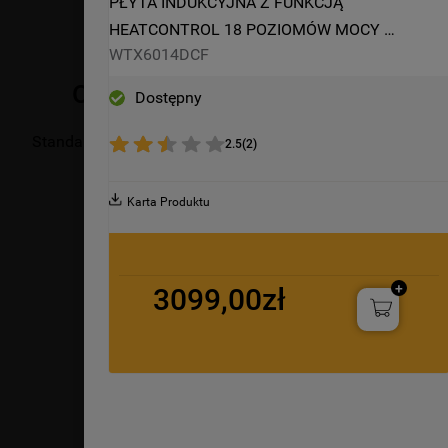
PŁYTA INDUKCYJNA Z FUNKCJĄ 
HEATCONTROL 18 POZIOMÓW MOCY 
WTX6014DCF
WHIRLPOOL WTX6014DCF
Opis produktu
Dostępny
Standardowe technologie i funkcje Whirlpool stworzone dla 
2.5
(
2
)
Karta Produktu
3099,00zł