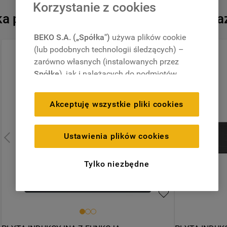
Korzystanie z cookies
 podobnych produktów, które są tera
Niedostępny onlin
BEKO S.A. („Spółka")
używa plików cookie
(lub podobnych technologii śledzących) –
W Collection 6. Zmysł
zarówno własnych (instalowanych przez
Przepraszamy, akt
Spółkę
), jak i należących do podmiotów
trzecich. Działania te mają na celu:
zapewnienie prawidłowego
Akceptuję wszystkie pliki cookies
funkcjonowania strony, poprawę komfortu
Dodatkowe usług
oraz personalizację przeglądania
(
techniczne pliki cookie
), cele statystyczne
Ustawienia plików cookies
i rozróżnianie użytkowników (
analityczne
Darmowy odbió
pliki cookie
), a także wyświetlanie reklam
Tylko niezbędne
dostosowanych do zainteresowań
Przedłużona g
użytkownika – również w serwisach
zewnętrznych i na platformach
Dostawa z wni
społecznościowych (
marketingowe i
profilujące pliki cookie
).