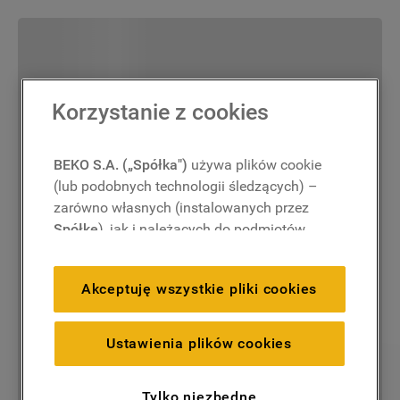
Korzystanie z cookies
BEKO S.A. („Spółka")
używa plików cookie
(lub podobnych technologii śledzących) –
zarówno własnych (instalowanych przez
Spółkę
), jak i należących do podmiotów
trzecich. Działania te mają na celu:
zapewnienie prawidłowego
Akceptuję wszystkie pliki cookies
funkcjonowania strony, poprawę komfortu
oraz personalizację przeglądania
(
techniczne pliki cookie
), cele statystyczne
Ustawienia plików cookies
i rozróżnianie użytkowników (
analityczne
pliki cookie
), a także wyświetlanie reklam
Tylko niezbędne