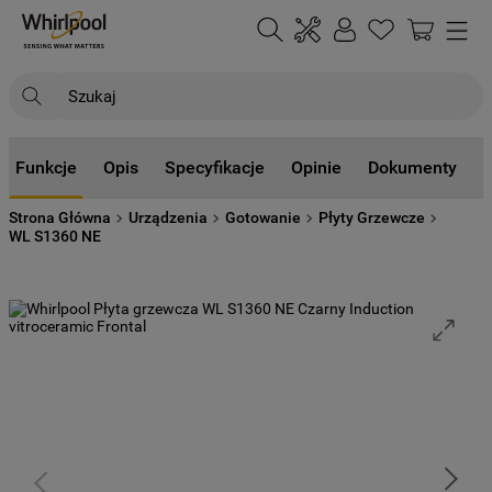
Szukaj
NAJCZĘŚCIEJ SZUKANE
Funkcje
Opis
Specyfikacje
Opinie
Dokumenty
1
.
klimatyzator
Strona Główna
Urządzenia
Gotowanie
Płyty Grzewcze
2
.
lodówki
WL S1360 NE
3
.
zmywarka
4
.
pralka
5
.
piekarnik
6
.
płyta indukcyjna
7
.
lodówka do zabudowy
8
.
kuchenka mikrofalowa