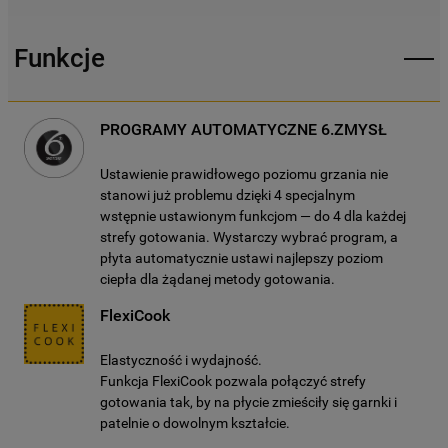
spowoduje zachowanie ustawień
domyślnych, co oznacza, że używane będą
wyłącznie techniczne pliki cookie,
Funkcje
niezbędne do działania strony.
PROGRAMY AUTOMATYCZNE 6.ZMYSŁ
Ustawienie prawidłowego poziomu grzania nie
stanowi już problemu dzięki 4 specjalnym
wstępnie ustawionym funkcjom — do 4 dla każdej
strefy gotowania. Wystarczy wybrać program, a
płyta automatycznie ustawi najlepszy poziom
ciepła dla żądanej metody gotowania.
FlexiCook
Elastyczność i wydajność.
Funkcja FlexiCook pozwala połączyć strefy
gotowania tak, by na płycie zmieściły się garnki i
patelnie o dowolnym kształcie.