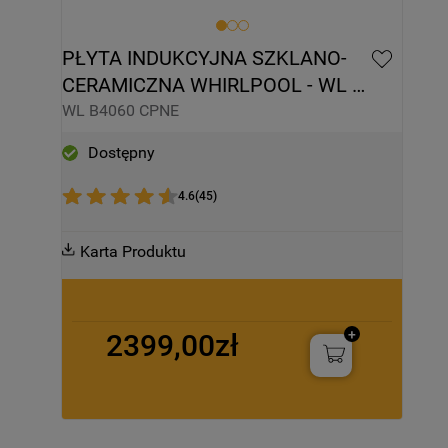
PŁYTA INDUKCYJNA SZKLANO-
CERAMICZNA WHIRLPOOL - WL 
B4060 CPNE
WL B4060 CPNE
Dostępny
4.6
(
45
)
Karta Produktu
2399,00zł