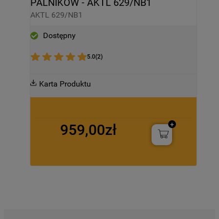
PALNIKÓW - AKTL 629/NB1
AKTL 629/NB1
Dostępny
5.0
(
2
)
Karta Produktu
959,00zł