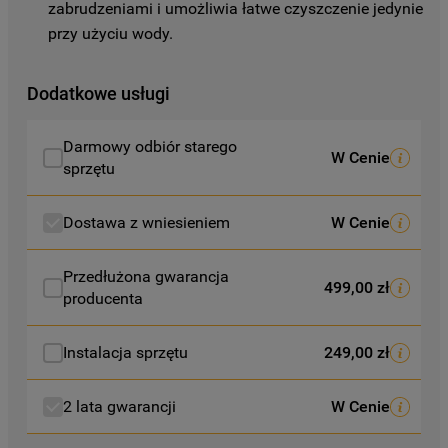
zabrudzeniami i umożliwia łatwe czyszczenie jedynie 
preferencje, znajdą Państwo w naszej
przy użyciu wody.
Polityce Cookies
. Informacje na temat
przetwarzania danych osobowych
zbieranych za pośrednictwem plików
Dodatkowe usługi
cookie dostępne są w naszej
Polityce
prywatności
.
Darmowy odbiór starego
W Cenie
sprzętu
Klikając przycisk
„AKCEPTUJĘ
WSZYSTKIE PLIKI COOKIES"
, wyrażają
Dostawa z wniesieniem
W Cenie
Państwo zgodę na instalację wszystkich
rodzajów plików cookie oraz na
Przedłużona gwarancja
udostępnianie Państwa danych
499,00 zł
producenta
podmiotom trzecim w wyżej wymienionych
celach.
Instalacja sprzętu
249,00 zł
Klikając
„USTAWIENIA PLIKÓW COOKIES"
,
mogą Państwo samodzielnie zarządzać
2 lata gwarancji
W Cenie
swoimi preferencjami.