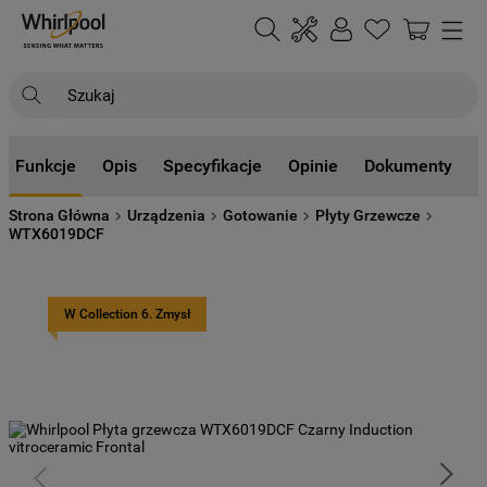
Szukaj
NAJCZĘŚCIEJ SZUKANE
Funkcje
Opis
Specyfikacje
Opinie
Dokumenty
1
.
klimatyzator
Strona Główna
Urządzenia
Gotowanie
Płyty Grzewcze
2
.
lodówki
WTX6019DCF
3
.
zmywarka
4
.
pralka
W Collection 6. Zmysł
5
.
piekarnik
6
.
płyta indukcyjna
7
.
lodówka do zabudowy
8
.
kuchenka mikrofalowa