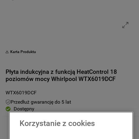
9
.
zamrażarka
10
.
suszarka
Karta Produktu
Płyta indukcyjna z funkcją HeatControl 18
poziomów mocy Whirlpool WTX6019DCF
WTX6019DCF
Przedłuż gwarancję do 5 lat
Dostępny
Korzystanie z cookies
3299
,
00
zł
Kwota uwzględnia podatek VAT 
oraz rabaty