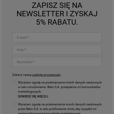
ZAPISZ SIĘ NA
NEWSLETTER I ZYSKAJ
5% RABATU.
Zobacz naszą
politykę prywatności
Wyrażam zgodę na przetwarzanie moich danych osobowych
w celu umożliwienia. Beko S.A. przesyłania mi komunikatów
marketingowych.
DOWIEDZ SIĘ WIĘCEJ
Wyrażam zgodę na przetwarzanie moich danych osobowych
przez Beko S.A. w celu profilowania mnie, aby wysyłać mi
spersonalizowane komunikaty marketingowe.