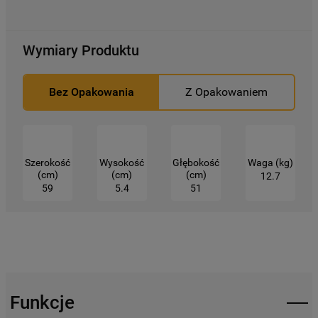
Kliknięcie przycisku
„TYLKO NIEZBĘDNE"
spowoduje zachowanie ustawień
Wymiary Produktu
domyślnych, co oznacza, że używane będą
wyłącznie techniczne pliki cookie,
niezbędne do działania strony.
Bez Opakowania
Z Opakowaniem
Szerokość
Wysokość
Głębokość
Waga (kg)
(cm)
(cm)
(cm)
12.7
59
5.4
51
Funkcje