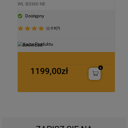
B3360 NE
WL B3360 NE
Dostępny
3.9
(
7
)
Karta Produktu
1199,00zł