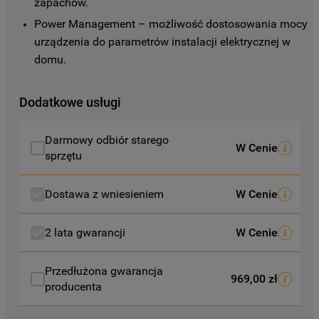
zapachów.
preferencje, znajdą Państwo w naszej
Power Management – możliwość dostosowania mocy 
Polityce Cookies
. Informacje na temat
urządzenia do parametrów instalacji elektrycznej w 
przetwarzania danych osobowych
domu.
zbieranych za pośrednictwem plików
cookie dostępne są w naszej
Polityce
prywatności
.
Dodatkowe usługi
Klikając przycisk
„AKCEPTUJĘ
Darmowy odbiór starego
WSZYSTKIE PLIKI COOKIES"
, wyrażają
W Cenie
sprzętu
Państwo zgodę na instalację wszystkich
rodzajów plików cookie oraz na
Dostawa z wniesieniem
W Cenie
udostępnianie Państwa danych
podmiotom trzecim w wyżej wymienionych
celach.
2 lata gwarancji
W Cenie
Klikając
„USTAWIENIA PLIKÓW COOKIES"
,
Przedłużona gwarancja
969,00 zł
mogą Państwo samodzielnie zarządzać
producenta
swoimi preferencjami.