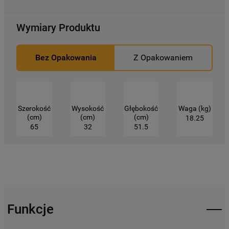
Kliknięcie przycisku
„TYLKO NIEZBĘDNE"
spowoduje zachowanie ustawień
Wymiary Produktu
domyślnych, co oznacza, że używane będą
wyłącznie techniczne pliki cookie,
Bez Opakowania
Z Opakowaniem
niezbędne do działania strony.
Szerokość
Wysokość
Głębokość
Waga (kg)
(cm)
(cm)
(cm)
18.25
65
32
51.5
Funkcje