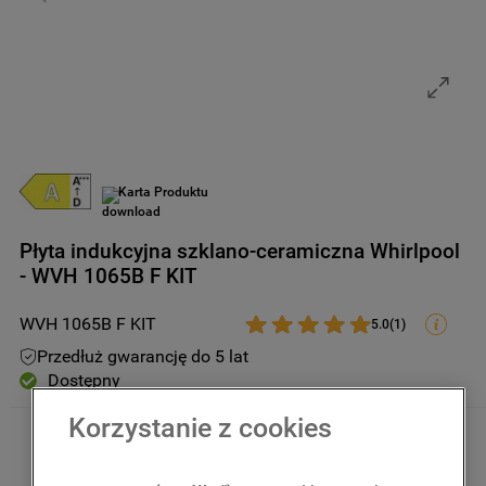
9
.
zamrażarka
10
.
suszarka
Karta Produktu
Płyta indukcyjna szklano-ceramiczna Whirlpool
- WVH 1065B F KIT
WVH 1065B F KIT
5.0
(
1
)
Przedłuż gwarancję do 5 lat
Dostępny
Korzystanie z cookies
5199
,
00
zł
Kwota uwzględnia podatek VAT 
oraz rabaty