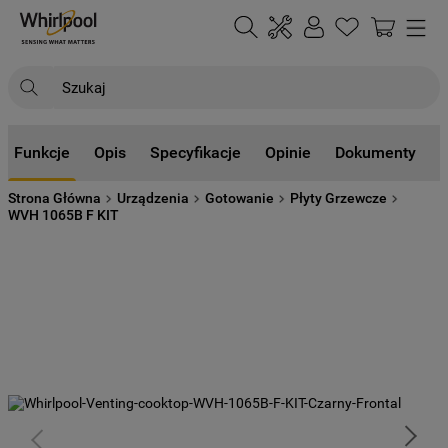
Szukaj
NAJCZĘŚCIEJ SZUKANE
Funkcje
Opis
Specyfikacje
Opinie
Dokumenty
1
.
klimatyzator
Strona Główna
Urządzenia
Gotowanie
Płyty Grzewcze
2
.
lodówki
WVH 1065B F KIT
3
.
zmywarka
4
.
pralka
5
.
piekarnik
6
.
płyta indukcyjna
7
.
lodówka do zabudowy
8
.
kuchenka mikrofalowa