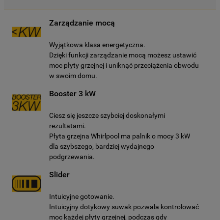
domyślnych, co oznacza, że używane będą
wyłącznie techniczne pliki cookie,
Zarządzanie mocą
niezbędne do działania strony.
Wyjątkowa klasa energetyczna.
Dzięki funkcji zarządzanie mocą możesz ustawić
moc płyty grzejnej i uniknąć przeciążenia obwodu
w swoim domu.
Booster 3 kW
Ciesz się jeszcze szybciej doskonałymi
rezultatami.
Płyta grzejna Whirlpool ma palnik o mocy 3 kW
dla szybszego, bardziej wydajnego
podgrzewania.
Slider
Intuicyjne gotowanie.
Intuicyjny dotykowy suwak pozwala kontrolować
moc każdej płyty grzejnej, podczas gdy