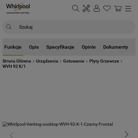
Szukaj
NAJCZĘŚCIEJ SZUKANE
Funkcje
Opis
Specyfikacje
Opinie
Dokumenty
1
.
klimatyzator
Strona Główna
Urządzenia
Gotowanie
Płyty Grzewcze
2
.
lodówki
WVH 92 K/1
3
.
zmywarka
4
.
pralka
5
.
piekarnik
6
.
płyta indukcyjna
7
.
lodówka do zabudowy
8
.
kuchenka mikrofalowa