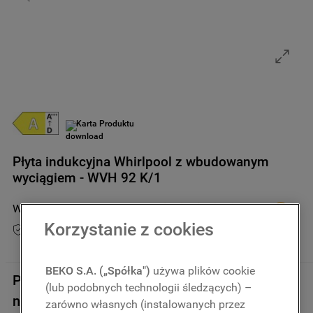
9
.
zamrażarka
10
.
suszarka
Karta Produktu
Płyta indukcyjna Whirlpool z wbudowanym
wyciągiem - WVH 92 K/1
WVH 92 K/1
3.5
(
6
)
Korzystanie z cookies
Przedłuż gwarancję do 5 lat
Niedostępny online
BEKO S.A. („Spółka")
używa plików cookie
Przepraszamy, aktualnie produkt jest
(lub podobnych technologii śledzących) –
niedostępny.
zarówno własnych (instalowanych przez