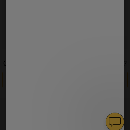
ZAPISZ SIĘ NA NEWSLETTER
Ta witryna jest chroniona przez reCAPTCHA i obowiązują
Polityka prywatności
oraz
Warunki korzystania z usługi
Google.
Czy Twoje zamówienie się nie zgadza?
Odstąp od umowy
PRODUKTY
Pranie
OBSŁUGA KLIENTA
Chłodnictwo
Wsparcie