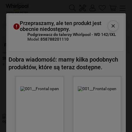
Szukaj
Przepraszamy, ale ten produkt jest
obecnie niedostępny.
Podgrzewacz do talerzy Whirlpool - WD 142/IXL
Model:
858788201110
NAJCZĘŚCIEJ SZUKANE
Funkcje
Opis
Specyfikacje
Opinie
Dokumenty
1
.
klimatyzator
Dobra wiadomość: mamy kilka podobnych
Strona Główna
Urządzenia
Inne Produkty
2
.
lodówki
Dodatkowe Produkty
WD 142/IXL
produktów, które są teraz dostępne.
3
.
zmywarka
4
.
pralka
5
.
piekarnik
6
.
płyta indukcyjna
7
.
lodówka do zabudowy
8
.
kuchenka mikrofalowa