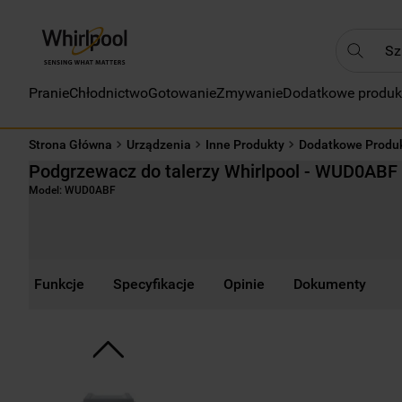
Szukaj
Pranie
Chłodnictwo
Gotowanie
Zmywanie
Dodatkowe produk
NAJC
1
.
Strona Główna
Urządzenia
Inne Produkty
Dodatkowe Produ
2
.
Podgrzewacz do talerzy Whirlpool - WUD0ABF
3
.
Model:
WUD0ABF
4
.
5
.
6
.
Funkcje
Specyfikacje
Opinie
Dokumenty
7
.
8
.
9
.
10
.