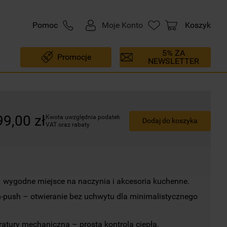
Pomoc
Moje Konto
Koszyk
5% ZA
Promocje
NEWSLETTER
99
,
00
zł
Kwota uwzględnia podatek 
Dodaj do koszyka
VAT oraz rabaty
 wygodne miejsce na naczynia i akcesoria kuchenne.
push – otwieranie bez uchwytu dla minimalistycznego 
atury mechaniczna – prosta kontrola ciepła.