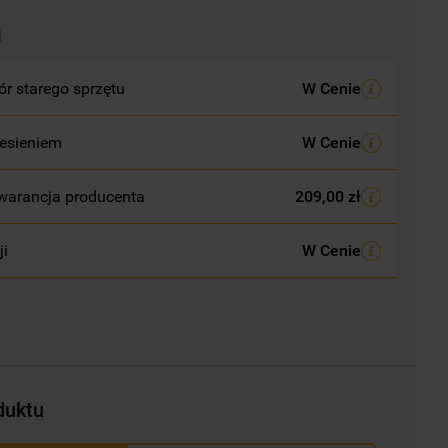
i
r starego sprzętu
W Cenie
esieniem
W Cenie
warancja producenta
209,00 zł
ji
W Cenie
duktu