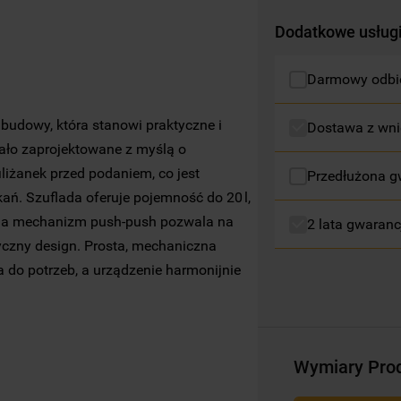
Dodatkowe usług
Więcej informacji o tym, jak
Spółka
korzysta z plików cookie oraz jak zmienić
preferencje, znajdą Państwo w naszej
Darmowy odbió
Polityce Cookies
. Informacje na temat
przetwarzania danych osobowych
udowy, która stanowi praktyczne i
Dostawa z wni
zbieranych za pośrednictwem plików
ało zaprojektowane z myślą o
cookie dostępne są w naszej
Polityce
liżanek przed podaniem, co jest
Przedłużona g
prywatności
.
ań. Szuflada oferuje pojemność do 20 l,
, a mechanizm push‑push pozwala na
2 lata gwaranc
Klikając przycisk
„AKCEPTUJĘ WSZYSTKIE
yczny design. Prosta, mechaniczna
PLIKI COOKIES"
, wyrażają Państwo zgodę
na instalację wszystkich rodzajów plików
 do potrzeb, a urządzenie harmonijnie
cookie oraz na udostępnianie Państwa
danych podmiotom trzecim w wyżej
wymienionych celach.
Wymiary Pro
Klikając
„USTAWIENIA PLIKÓW COOKIES"
,
mogą Państwo samodzielnie zarządzać