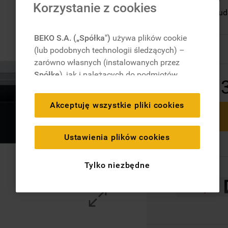
Korzystanie z cookies
Design do zabud
kuchni.
BEKO S.A. („Spółka")
używa plików cookie
Dostępny
(lub podobnych technologii śledzących) –
zarówno własnych (instalowanych przez
Spółkę
), jak i należących do podmiotów
1
trzecich. Działania te mają na celu:
zapewnienie prawidłowego
Akceptuję wszystkie pliki cookies
funkcjonowania strony, poprawę komfortu
oraz personalizację przeglądania
(
techniczne pliki cookie
), cele statystyczne
Ustawienia plików cookies
i rozróżnianie użytkowników (
analityczne
pliki cookie
), a także wyświetlanie reklam
Tylko niezbędne
dostosowanych do zainteresowań
użytkownika – również w serwisach
zewnętrznych i na platformach
społecznościowych (
marketingowe i
profilujące pliki cookie
).