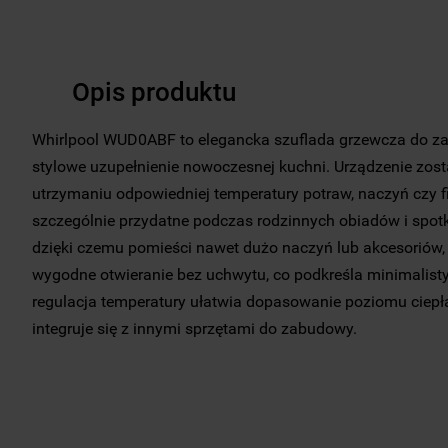
Opis produktu
Whirlpool WUD0ABF to elegancka szuflada grzewcza do zab
stylowe uzupełnienie nowoczesnej kuchni. Urządzenie zost
utrzymaniu odpowiedniej temperatury potraw, naczyń czy fi
szczególnie przydatne podczas rodzinnych obiadów i spotk
dzięki czemu pomieści nawet dużo naczyń lub akcesoriów
wygodne otwieranie bez uchwytu, co podkreśla minimalist
regulacja temperatury ułatwia dopasowanie poziomu ciepła
integruje się z innymi sprzętami do zabudowy.