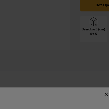
swoimi preferencjami.
Bez Op
Kliknięcie przycisku
„TYLKO NIEZBĘDNE"
spowoduje zachowanie ustawień
domyślnych, co oznacza, że używane będą
Szerokość (cm)
wyłącznie techniczne pliki cookie,
59.5
niezbędne do działania strony.