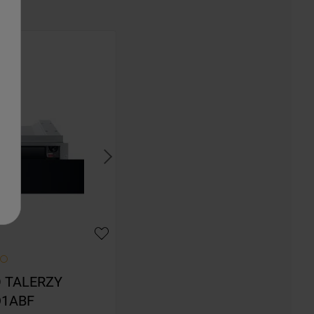
TALERZY 
D1ABF