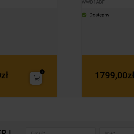
WWD1ABF
Dostępny
zł
1799,00z
R I