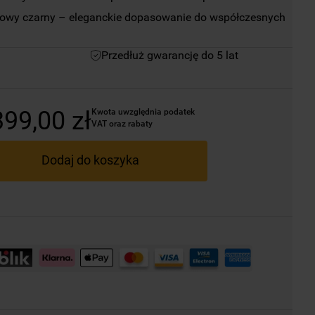
owy czarny – eleganckie dopasowanie do współczesnych 
Przedłuż gwarancję do 5 lat
399
,
00
zł
Kwota uwzględnia podatek 
VAT oraz rabaty
Dodaj do koszyka