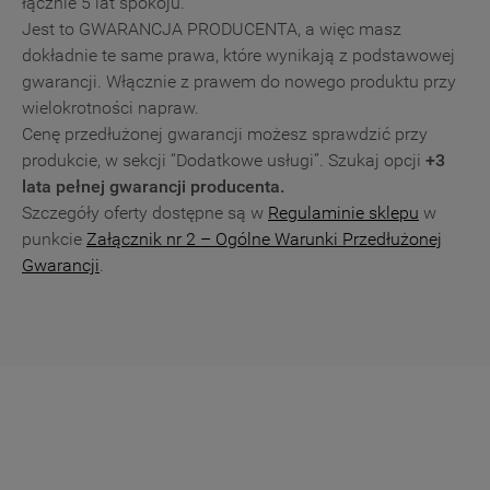
łącznie 5 lat spokoju.
mogą Państwo samodzielnie zarządzać swoimi
Jest to GWARANCJA PRODUCENTA, a więc masz
preferencjami.
dokładnie te same prawa, które wynikają z podstawowej
gwarancji. Włącznie z prawem do nowego produktu przy
„TYLKO NIEZBĘDNE"
Kliknięcie przycisku
wielokrotności napraw.
spowoduje zachowanie ustawień domyślnych,
Cenę przedłużonej gwarancji możesz sprawdzić przy
co oznacza, że używane będą wyłącznie
produkcie, w sekcji “Dodatkowe usługi”. Szukaj opcji
+3
techniczne pliki cookie, niezbędne do działania
lata pełnej gwarancji producenta.
strony.
Szczegóły oferty dostępne są w
Regulaminie sklepu
w
punkcie
Załącznik nr 2 – Ogólne Warunki Przedłużonej
Gwarancji
.