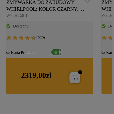
ZMYWARKA DO ZABUDOWY 
ZMY
WHIRLPOOL: KOLOR CZARNY, 
WHIR
PEŁNOWYMIAROWA - W7I HT58 T
PEŁN
W7I HT58 T
W8I H
Dostępny
Dos
4.5
(
65
)
Karta Produktu
Kart
2319,00zł