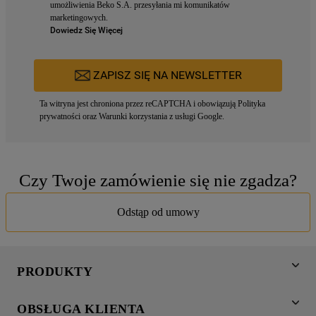
umożliwienia Beko S.A. przesyłania mi komunikatów
marketingowych.
Dowiedz Się Więcej
ZAPISZ SIĘ NA NEWSLETTER
Ta witryna jest chroniona przez reCAPTCHA i obowiązują
Polityka
prywatności
oraz
Warunki korzystania z usługi
Google.
Czy Twoje zamówienie się nie zgadza?
Odstąp od umowy
PRODUKTY
Pranie
OBSŁUGA KLIENTA
Chłodnictwo