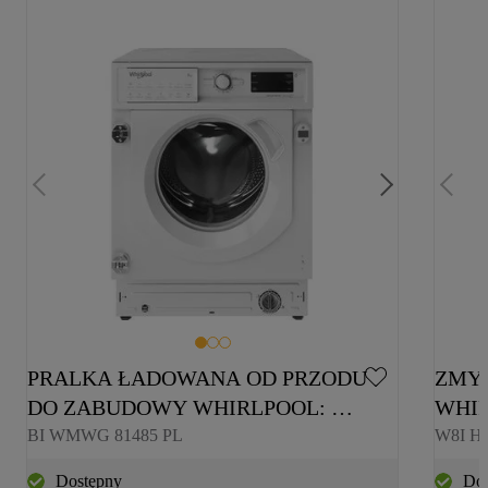
PRALKA ŁADOWANA OD PRZODU 
ZMY
DO ZABUDOWY WHIRLPOOL: 
WHIR
PRALKA DO ZABUDOWY 
PEŁN
BI WMWG 81485 PL
W8I H
WHIRLPOOL, 8,0 KG - BI WMWG 
Dostępny
Dos