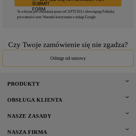
Ta witryna jest chroniona przez reCAPTCHA i obowiązują
Polityka
prywatności
oraz
Warunki korzystania z usługi
Google.
Czy Twoje zamówienie się nie zgadza?
Odstąp od umowy
PRODUKTY
Pranie
OBSŁUGA KLIENTA
Chłodnictwo
Wsparcie
Gotowanie
NASZE ZASADY
Napisz do nas
Zmywanie
Informacja o plikach cookies
Gwarancja
Dodatkowe produkty
NASZA FIRMA
Polityka prywatności
Znajdź serwis