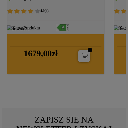
81485 PL
4.0
(
4
)
Karta Produktu
Kart
1679,00zł
ZAPISZ SIĘ NA