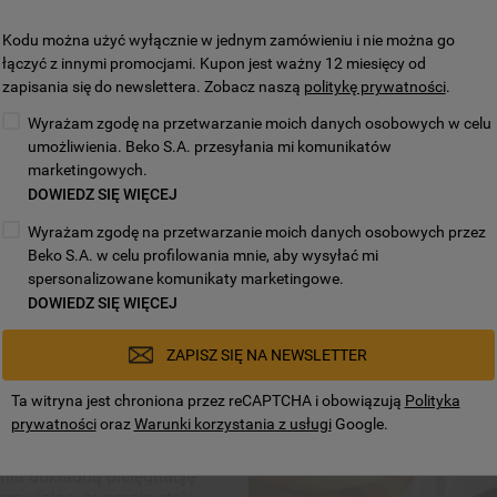
Kodu można użyć wyłącznie w jednym zamówieniu i nie można go
łączyć z innymi promocjami. Kupon jest ważny 12 miesięcy od
zapisania się do newslettera. Zobacz naszą
politykę prywatności
.
Wyrażam zgodę na przetwarzanie moich danych osobowych w celu
umożliwienia. Beko S.A. przesyłania mi komunikatów
ki inteligentnej
marketingowych.
DOWIEDZ SIĘ WIĘCEJ
Wyrażam zgodę na przetwarzanie moich danych osobowych przez
 że pranie staje się
Beko S.A. w celu profilowania mnie, aby wysyłać mi
dealnie dopasowując się do
nteligentne czujniki –
spersonalizowane komunikaty marketingowe.
zabrudzenia i płukania oraz
DOWIEDZ SIĘ WIĘCEJ
ą, aby intuicyjnie
zaju prania, dzięki czemu
ZAPISZ SIĘ NA NEWSLETTER
ać odpowiednich
ia dokładną pielęgnację
Ta witryna jest chroniona przez reCAPTCHA i obowiązują
Polityka
rawiając, że pranie staje
prywatności
oraz
Warunki korzystania z usługi
Google.
sz poświęcić więcej czasu