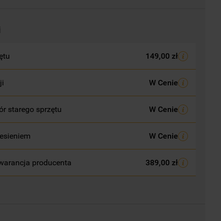
i
ętu
149,00 zł
ji
W Cenie
r starego sprzętu
W Cenie
esieniem
W Cenie
warancja producenta
389,00 zł