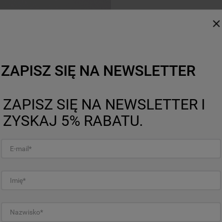
Home Whiz
Proste życie dzię
HomeWhiz to funkcja umoż
równowagi i komfortu w co
możliwości inteligentnego 
ZAPISZ SIĘ NA NEWSLETTER
Uruchom cykl prania zdalni
swoich potrzeb i otrzymuj
rzeczywistym – wszystko z
ZAPISZ SIĘ NA NEWSLETTER I
Bez względu na to, czy jes
aplikacja perfekcyjnie zar
ZYSKAJ 5% RABATU.
zapewniając Ci spokój i w
codzienne obowiązki w chwi
zachować porządek i skupić
jest źródłem Twojego dobr