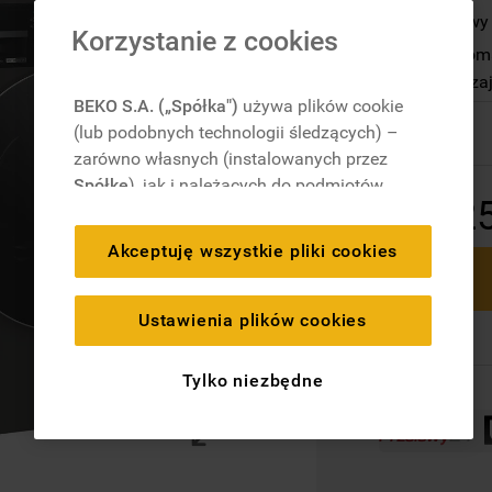
Program parowy 
Korzystanie z cookies
AutoDose automat
wielkości i rodza
BEKO S.A. („Spółka")
używa plików cookie
Dostępny
(lub podobnych technologii śledzących) –
zarówno własnych (instalowanych przez
Spółkę
), jak i należących do podmiotów
2
trzecich. Działania te mają na celu:
zapewnienie prawidłowego
Akceptuję wszystkie pliki cookies
funkcjonowania strony, poprawę komfortu
oraz personalizację przeglądania
(
techniczne pliki cookie
), cele statystyczne
Ustawienia plików cookies
i rozróżnianie użytkowników (
analityczne
pliki cookie
), a także wyświetlanie reklam
Tylko niezbędne
dostosowanych do zainteresowań
użytkownika – również w serwisach
zewnętrznych i na platformach
społecznościowych (
marketingowe i