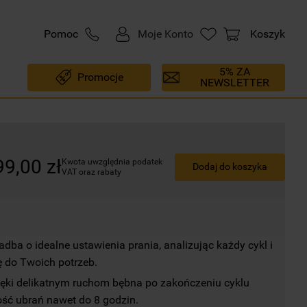
Pomoc
Moje Konto
Koszyk
5% ZA
Promocje
NEWSLETTER
99
,
00
zł
Kwota uwzględnia podatek 
Dodaj do koszyka
VAT oraz rabaty
dba o idealne ustawienia prania, analizując każdy cykl i 
 do Twoich potrzeb.
ięki delikatnym ruchom bębna po zakończeniu cyklu 
ść ubrań nawet do 8 godzin.