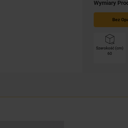
Wymiary Pro
mogą Państwo samodzielnie zarządzać
swoimi preferencjami.
Bez Op
Kliknięcie przycisku
„TYLKO NIEZBĘDNE"
spowoduje zachowanie ustawień
domyślnych, co oznacza, że używane będą
wyłącznie techniczne pliki cookie,
Szerokość (cm)
niezbędne do działania strony.
60