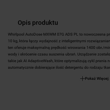
Opis produktu
Whirlpool AutoDose MXWM 07G ADS PL to nowoczesna pra
10 kg, która łączy wydajność z inteligentnymi rozwiązania
ten oferuje maksymalną prędkość wirowania 1400 obr./mi
wody i skrócenie czasu suszenia ubrań. Urządzenie został
takie jak AI AdaptiveWash, które optymalizują cykl prania
automatycznie dobierające ilość detergentu do rodzaju tka
FreshCare+ dba o świeżość ubrań po zakończeniu cyklu, 
Pokaż Więcej
zabrudzenia i odświeżać tkaniny. Sterowanie odbywa się pr
wyświetlaczem, a aplikacja HomeWhiz daje możliwość ster
poziomu smartfona. Klasa energetyczna A świadczy o efekt
programów pozwala dopasować cykl do różnych potrzeb.