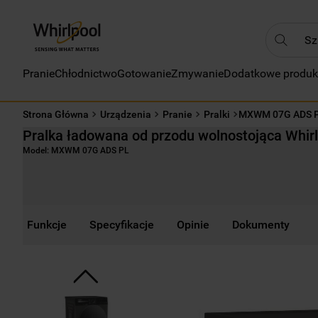
Szukaj
Pranie
Chłodnictwo
Gotowanie
Zmywanie
Dodatkowe produk
NAJC
1
.
Strona Główna
Urządzenia
Pranie
Pralki
MXWM 07G ADS 
2
.
Pralka ładowana od przodu wolnostojąca Whir
3
.
Model:
MXWM 07G ADS PL
4
.
5
.
6
.
Funkcje
Specyfikacje
Opinie
Dokumenty
7
.
8
.
9
.
10
.