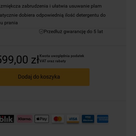
zmiękcza zabrudzenia i ułatwia usuwanie plam
ycznie dobiera odpowiednią ilość detergentu do 
ju prania
Przedłuż gwarancję do 5 lat
599
,
00
zł
Kwota uwzględnia podatek 
VAT oraz rabaty
Dodaj do koszyka