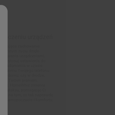
ki łączeniu urządzeń
liwiająca zachowanie
dziennym życiu dzięki
sterowania urządzeniami.
e, dostosuj ustawienia do
 powiadomienia w czasie
 poziomu Twojego telefonu.
teś w domu, czy w drodze,
ządza Twoim praniem,
ygodę. HomeWhiz zmienia
le relaksu, pomagając Ci
 się na tym, co tak naprawdę
ego samopoczucia i komfortu.