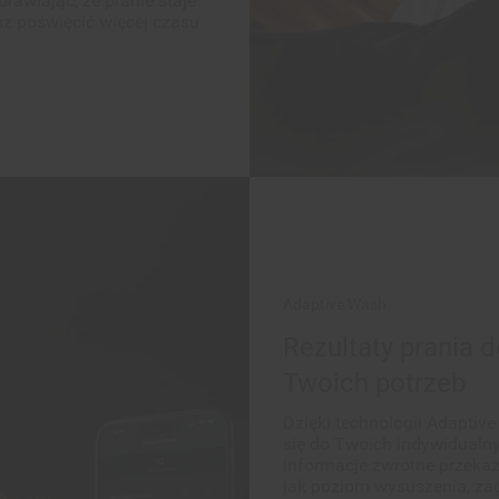
Adaptive Wash
Rezultaty prania
Twoich potrzeb
Dzięki technologii Adaptiv
się do Twoich indywidualny
informacje zwrotne przeka
jak poziom wysuszenia, zag
czy kurczliwości tkanin – 
programy prania, dopasowuj
System stale uczy się i do
praniem zapewniać jeszcze 