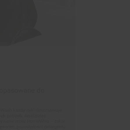
 dopasowane do
e Wash każdy cykl dostosowuje
ch potrzeb. Analizując
zywane przez HomeWhiz – takie
nieceń, pozostałości detergentu
Adaptive Wash optymalizuje
ąc je do Twoich preferencji.
skonali, aby z każdym kolejnym
lepsze rezultaty. To