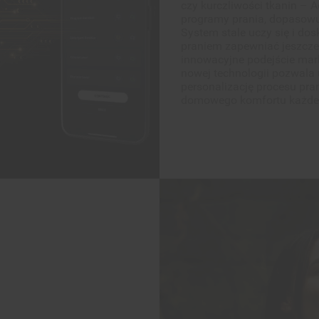
innowacyjne podejście mar
nowej technologii pozwala
personalizację procesu pr
domowego komfortu każde
a 6. Zmysł
rania. Pralka sama