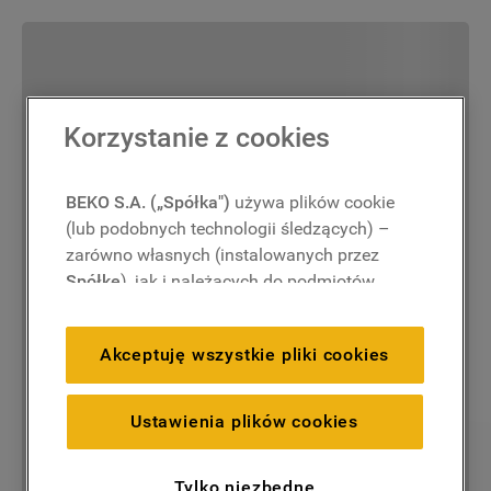
Korzystanie z cookies
BEKO S.A. („Spółka")
używa plików cookie
(lub podobnych technologii śledzących) –
zarówno własnych (instalowanych przez
Spółkę
), jak i należących do podmiotów
trzecich. Działania te mają na celu:
zapewnienie prawidłowego
Akceptuję wszystkie pliki cookies
funkcjonowania strony, poprawę komfortu
oraz personalizację przeglądania
(
techniczne pliki cookie
), cele statystyczne
Ustawienia plików cookies
i rozróżnianie użytkowników (
analityczne
pliki cookie
), a także wyświetlanie reklam
Tylko niezbędne