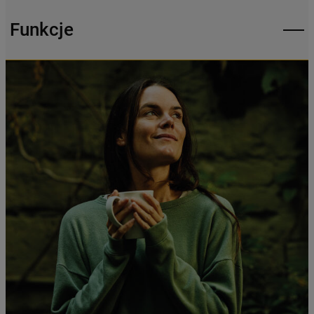
Klikając przycisk
„AKCEPTUJĘ
WSZYSTKIE PLIKI COOKIES"
, wyrażają
Funkcje
Państwo zgodę na instalację wszystkich
rodzajów plików cookie oraz na
udostępnianie Państwa danych
podmiotom trzecim w wyżej wymienionych
celach.
Klikając
„USTAWIENIA PLIKÓW COOKIES"
,
mogą Państwo samodzielnie zarządzać
swoimi preferencjami.
Kliknięcie przycisku
„TYLKO NIEZBĘDNE"
spowoduje zachowanie ustawień
domyślnych, co oznacza, że używane będą
wyłącznie techniczne pliki cookie,
niezbędne do działania strony.