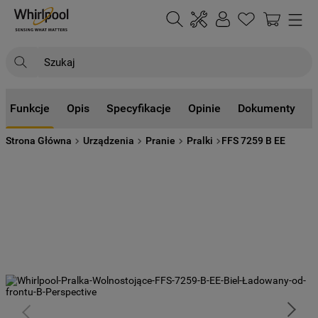
Szukaj
NAJCZĘŚCIEJ SZUKANE
Funkcje
Opis
Specyfikacje
Opinie
Dokumenty
1
.
klimatyzator
Strona Główna
Urządzenia
Pranie
Pralki
FFS 7259 B EE
2
.
lodówki
3
.
zmywarka
4
.
pralka
5
.
piekarnik
6
.
płyta indukcyjna
7
.
lodówka do zabudowy
8
.
kuchenka mikrofalowa