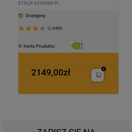
KG - ETDLR 65342BS PL
ETDLR 65342BS PL
Dostępny
3.0
(
3
)
Karta Produktu
2149,00zł