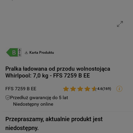
9
.
suszarka
10
.
zamrażarka
Karta Produktu
Pralka ładowana od przodu wolnostojąca
Whirlpool: 7,0 kg - FFS 7259 B EE
FFS 7259 B EE
4.6
(
169
)
Przedłuż gwarancję do 5 lat
Niedostępny online
Przepraszamy, aktualnie produkt jest
niedostępny.