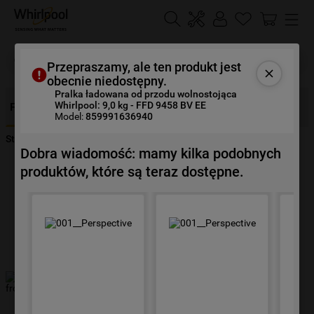
Szukaj
Przepraszamy, ale ten produkt jest
obecnie niedostępny.
Pralka ładowana od przodu wolnostojąca
NAJCZĘŚCIEJ SZUKANE
Whirlpool: 9,0 kg - FFD 9458 BV EE
Funkcje
Opis
Specyfikacje
Opinie
Dokumenty
Model:
859991636940
1
.
klimatyzator
Strona Główna
Urządzenia
Pranie
Pralki
FFD 9458 BV EE
2
.
lodówki
Dobra wiadomość: mamy kilka podobnych
produktów, które są teraz dostępne.
3
.
zmywarka
4
.
pralka
5
.
piekarnik
6
.
płyta indukcyjna
7
.
lodówka do zabudowy
8
.
kuchenka mikrofalowa