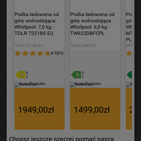
9
.
zamrażarka
Pralka ładowana od 
Pralka ładowana od 
Pralka
10
.
suszarka
góry wolnostojąca 
góry wolnostojąca 
góry w
Whirlpool: 7,0 kg - 
Whirlpool: 6,0 kg - 
Whirlpo
TDLR 7231BS EU
TW622DBFCPL
MTDLR
PL/N
TDLR 7231BS EU
TW622DBFCPL
MTDLR 6
4.7
(
21
)
Karta Produktu
Pralka ładowana od przodu wolnostojąca
Whirlpool: 9,0 kg - FFD 9458 BV EE
Karta Produktu
Karta Produktu
Karta
FFD 9458 BV EE
5.0
(
1
)
Przedłuż gwarancję do 5 lat
1949,00zł
1499,00zł
21
Niedostępny online
Przepraszamy, aktualnie produkt jest
niedostępny.
Chcesz jeszcze szerzej poznać naszą