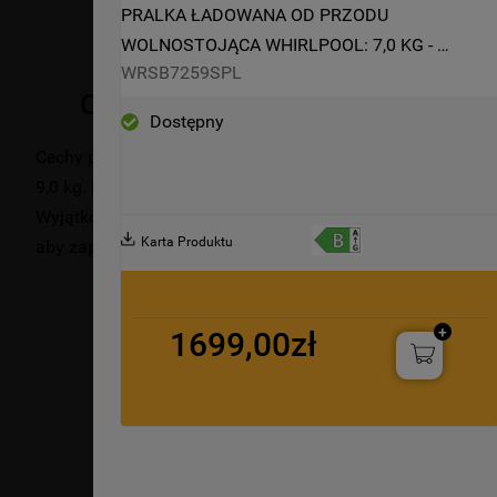
PRALKA ŁADOWANA OD PRZODU 
WOLNOSTOJĄCA WHIRLPOOL: 7,0 KG - 
WRSB7259SPL
WRSB7259SPL
Opis produktu
Dostępny
Cechy pralki wolnostojącej Whirlpool: kolor srebrny. Ekstr
9,0 kg. Klasa energetyczna B. Szybkie i skuteczne wirowan
Wyjątkowa technologia 6-ty Zmysł dynamicznie dostosowuj
Karta Produktu
aby zapewnić jak najlepszą pielęgnację tkanin.
1699,00zł