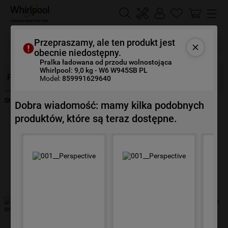
Szukaj
Przepraszamy, ale ten produkt jest
obecnie niedostępny.
Pralka ładowana od przodu wolnostojąca
Whirlpool: 9,0 kg - W6 W945SB PL
NAJCZĘŚCIEJ SZUKANE
Funkcje
Opis
Specyfikacje
Opinie
Dokumenty
Model:
859991629640
1
.
klimatyzator
Strona Główna
Urządzenia
Pranie
Pralki
W6 W945SB PL
Dobra wiadomość: mamy kilka podobnych
2
.
lodówki
produktów, które są teraz dostępne.
3
.
zmywarka
4
.
pralka
5
.
piekarnik
6
.
płyta indukcyjna
7
.
lodówka do zabudowy
8
.
kuchenka mikrofalowa