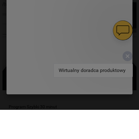
Wirtualny doradca produktowy
Program Szybki 30 minut
Ubrania czyste w zaledwie 30 minut.
Szybki 30' to program, który gwarantuje doskonałe
efekty prania w zaledwie pół godziny, co znacząco