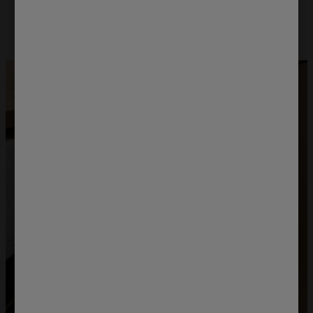
zakończeniu prania. Dodatkowo, para wodna rozluźnia
włókna tkanin wygładzając zagniecenia.