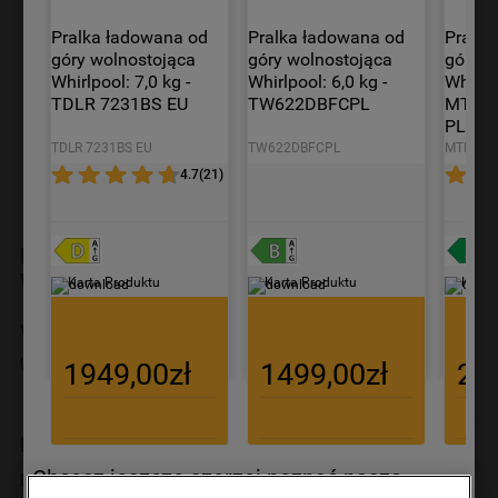
9
.
suszarka
Pralka ładowana od 
Pralka ładowana od 
Pralka
10
.
zamrażarka
góry wolnostojąca 
góry wolnostojąca 
góry w
Whirlpool: 7,0 kg - 
Whirlpool: 6,0 kg - 
Whirlpo
TDLR 7231BS EU
TW622DBFCPL
MTDLR
PL/N
TDLR 7231BS EU
TW622DBFCPL
MTDLR 6
4.7
(
21
)
Karta Produktu
Pralka ładowana od przodu wolnostojąca
Whirlpool: 9,0 kg - W6 W945SB PL
Karta Produktu
Karta Produktu
Karta
W6 W945SB PL
3.7
(
11
)
Przedłuż gwarancję do 5 lat
1949,00zł
1499,00zł
21
Niedostępny online
Przepraszamy, aktualnie produkt jest
Chcesz jeszcze szerzej poznać naszą
niedostępny.