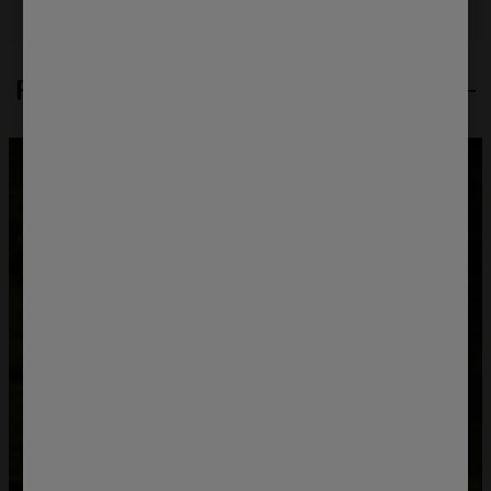
59.9
84.5
64.3
mogą Państwo samodzielnie zarządzać
swoimi preferencjami.
Funkcje
Kliknięcie przycisku
„TYLKO NIEZBĘDNE"
spowoduje zachowanie ustawień
domyślnych, co oznacza, że używane będą
wyłącznie techniczne pliki cookie,
niezbędne do działania strony.