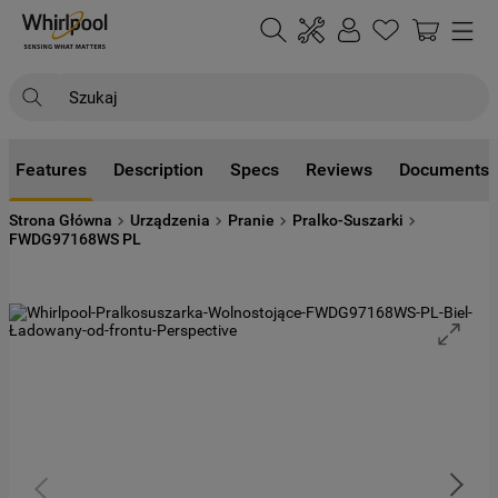
Szukaj
NAJCZĘŚCIEJ SZUKANE
Features
Description
Specs
Reviews
Documents
1
.
klimatyzator
Strona Główna
Urządzenia
Pranie
Pralko-Suszarki
2
.
lodówki
FWDG97168WS PL
3
.
zmywarka
4
.
pralka
5
.
piekarnik
6
.
płyta indukcyjna
7
.
lodówka do zabudowy
8
.
kuchenka mikrofalowa