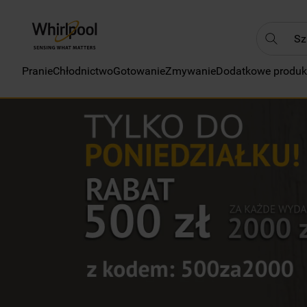
Szukaj
Pranie
Chłodnictwo
Gotowanie
Zmywanie
Dodatkowe produk
NAJC
1
.
2
.
3
.
4
.
5
.
6
.
7
.
8
.
9
.
10
.