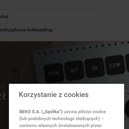
ty
ZĘŚCIEJ SZUKANE
Wyjątkowe kolekcje
Blog
klimatyzator
lodówki
zmywarka
pralka
piekarnik
płyta indukcyjna
Korzystanie z cookies
lodówka do zabudowy
kuchenka mikrofalowa
BEKO S.A. („Spółka")
używa plików cookie
(lub podobnych technologii śledzących) –
zamrażarka
zarówno własnych (instalowanych przez
suszarka