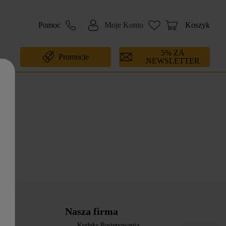
Pomoc
Moje Konto
Koszyk
5% ZA
Promocje
NEWSLETTER
Nasza firma
Kodeks Postępowania
okies