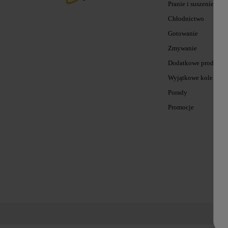
Pranie i suszenie
Chłodnictwo
Gotowanie
Zmywanie
Dodatkowe produkty
Wyjątkowe kolekcje
Porady
Promocje