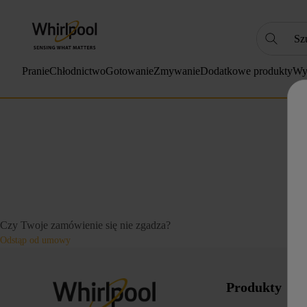
Szukaj
NAJC
Pranie
Chłodnictwo
Gotowanie
Zmywanie
Dodatkowe produkty
Wy
1
.
2
.
3
.
4
.
5
.
6
.
Czy Twoje zamówienie się nie zgadza?
7
.
Odstąp od umowy
8
.
9
.
Produkty
10
.