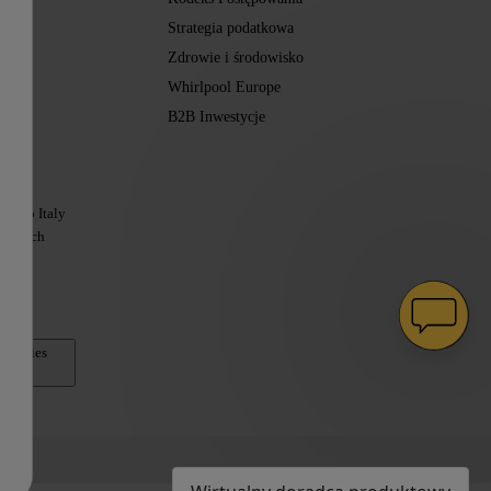
Strategia podatkowa
Zdrowie i środowisko
Whirlpool Europe
B2B Inwestycje
Usług
Beko Italy
 krajach
 Cookies
encji