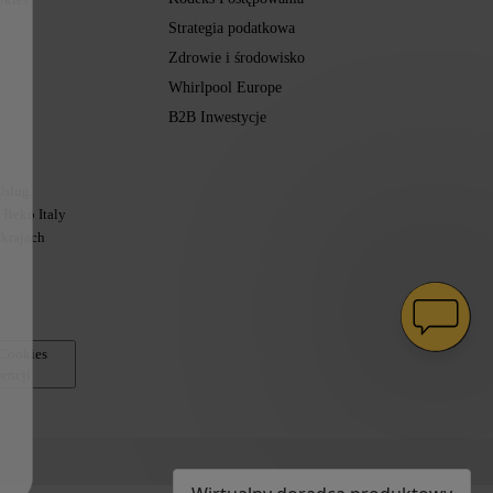
Strategia podatkowa
Zdrowie i środowisko
Whirlpool Europe
B2B Inwestycje
Usług
Beko Italy
 krajach
 Cookies
encji