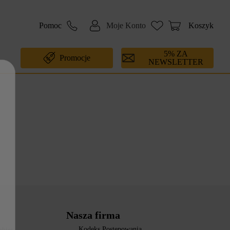
Pomoc
Moje Konto
Koszyk
5% ZA
Promocje
NEWSLETTER
Nasza firma
Kodeks Postępowania
okies