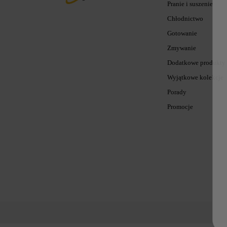
Pranie i suszenie
Chłodnictwo
Gotowanie
Zmywanie
Dodatkowe produkty
Wyjątkowe kolekcje
Porady
Promocje