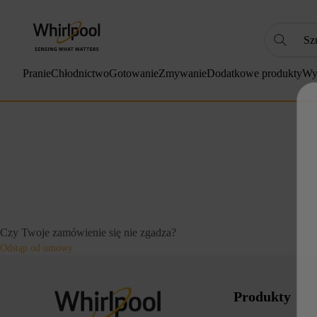
Szukaj
NAJC
Pranie
Chłodnictwo
Gotowanie
Zmywanie
Dodatkowe produkty
Wy
1
.
2
.
3
.
4
.
5
.
6
.
Czy Twoje zamówienie się nie zgadza?
7
.
Odstąp od umowy
8
.
9
.
Produkty
10
.