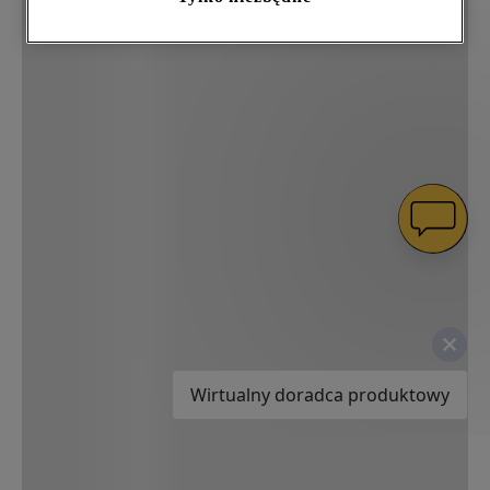
– również w serwisach zewnętrznych i na
platformach społecznościowych
(
marketingowe i profilujące pliki cookie
).
Więcej informacji o tym, jak
Spółka
korzysta z
plików cookie oraz jak zmienić preferencje,
znajdą Państwo w naszej
Polityce Cookies
.
Informacje na temat przetwarzania danych
osobowych zbieranych za pośrednictwem
plików cookie dostępne są w naszej
Polityce
prywatności
.
Klikając przycisk
„AKCEPTUJĘ
WSZYSTKIE PLIKI COOKIES"
, wyrażają
Państwo zgodę na instalację wszystkich
Wirtualny doradca produktowy
rodzajów plików cookie oraz na udostępnianie
Państwa danych podmiotom trzecim w wyżej
wymienionych celach.