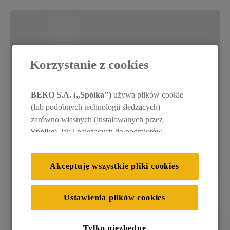
Korzystanie z cookies
BEKO S.A. („Spółka")
używa plików cookie
(lub podobnych technologii śledzących) –
zarówno własnych (instalowanych przez
Spółkę
), jak i należących do podmiotów
trzecich. Działania te mają na celu: zapewnienie
prawidłowego funkcjonowania strony, poprawę
Akceptuję wszystkie pliki cookies
komfortu oraz personalizację przeglądania
(
techniczne pliki cookie
), cele statystyczne i
rozróżnianie użytkowników (
analityczne pliki
Ustawienia plików cookies
cookie
), a także wyświetlanie reklam
dostosowanych do zainteresowań użytkownika
Tylko niezbędne