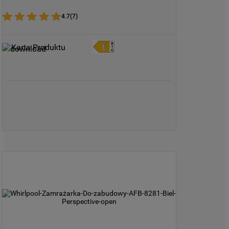
niezbędne do działania strony.
4.7
(
7
)
Karta Produktu