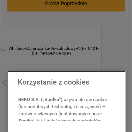
Pokaż Poprzednie
9
.
zamrażarka
10
.
suszarka
Korzystanie z cookies
Szybki
Podgląd
BEKO S.A. („Spółka")
używa plików cookie
(lub podobnych technologii śledzących) –
zarówno własnych (instalowanych przez
Spółkę
), jak i należących do podmiotów
trzecich. Działania te mają na celu: