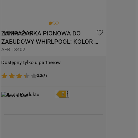
ZAMRAŻARKA PIONOWA DO 
Porównaj
ZABUDOWY WHIRLPOOL: KOLOR 
BIAŁY - AFB 18402
AFB 18402
Dostępny tylko u partnerów
3.3
(
3
)
Karta Produktu