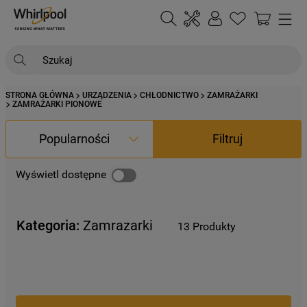
Szukaj
STRONA GŁÓWNA
URZĄDZENIA
CHŁODNICTWO
ZAMRAŻARKI
NAJCZĘŚCIEJ SZUKANE
ZAMRAŻARKI PIONOWE
1
.
klimatyzator
Popularności
Filtruj
2
.
lodówki
3
.
zmywarka
Wyświetl dostępne
4
.
pralka
5
.
piekarnik
Kategoria:
Zamrazarki
13
Produkty
6
.
płyta indukcyjna
7
.
lodówka do zabudowy
8
.
kuchenka mikrofalowa