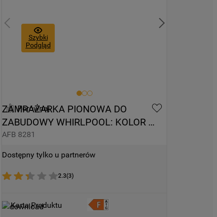
Szybki
Podgląd
ZAMRAŻARKA PIONOWA DO 
Porównaj
ZABUDOWY WHIRLPOOL: KOLOR 
BIAŁY - AFB 8281
AFB 8281
Dostępny tylko u partnerów
2.3
(
3
)
Karta Produktu