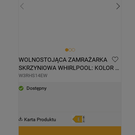
WOLNOSTOJĄCA ZAMRAŻARKA 
SKRZYNIOWA WHIRLPOOL: KOLOR 
BIAŁY - W3RHS14EW
W3RHS14EW
Dostępny
Karta Produktu