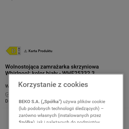
9
.
zamrażarka
10
.
suszarka
Karta Produktu
Wolnostojąca zamrażarka skrzyniowa
Whirlpool: kolor biały - WHE25332 3
Korzystanie z cookies
WHE25332 3
5.0
(
3
)
Przedłuż gwarancję do 5 lat
Dostępny tylko u partnerów
BEKO S.A. („Spółka")
używa plików cookie
(lub podobnych technologii śledzących) –
zarówno własnych (instalowanych przez
Spółkę
), jak i należących do podmiotów