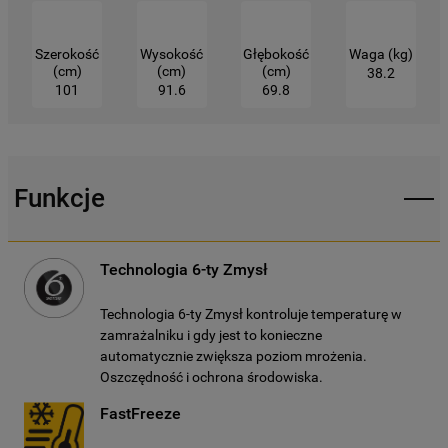
cookie dostępne są w naszej
Polityce
prywatności
.
Szerokość
Wysokość
Głębokość
Waga (kg)
(cm)
(cm)
(cm)
38.2
Klikając przycisk
„AKCEPTUJĘ
101
91.6
69.8
WSZYSTKIE PLIKI COOKIES"
, wyrażają
Państwo zgodę na instalację wszystkich
rodzajów plików cookie oraz na
udostępnianie Państwa danych
Funkcje
podmiotom trzecim w wyżej wymienionych
celach.
Technologia 6-ty Zmysł
Klikając
„USTAWIENIA PLIKÓW COOKIES"
,
mogą Państwo samodzielnie zarządzać
Technologia 6-ty Zmysł kontroluje temperaturę w
swoimi preferencjami.
zamrażalniku i gdy jest to konieczne
automatycznie zwiększa poziom mrożenia.
Kliknięcie przycisku
„TYLKO NIEZBĘDNE"
Oszczędność i ochrona środowiska.
spowoduje zachowanie ustawień
FastFreeze
domyślnych, co oznacza, że używane będą
wyłącznie techniczne pliki cookie,