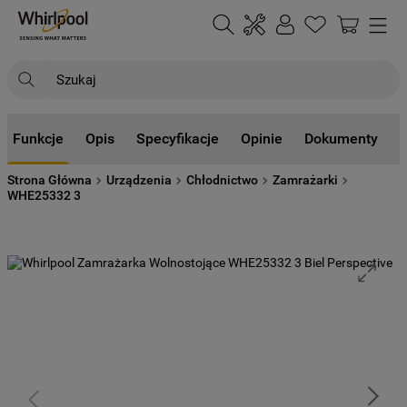
Szukaj
NAJCZĘŚCIEJ SZUKANE
Funkcje
Opis
Specyfikacje
Opinie
Dokumenty
1
.
klimatyzator
Strona Główna
Urządzenia
Chłodnictwo
Zamrażarki
2
.
lodówki
WHE25332 3
3
.
zmywarka
4
.
pralka
5
.
piekarnik
6
.
płyta indukcyjna
7
.
lodówka do zabudowy
8
.
kuchenka mikrofalowa