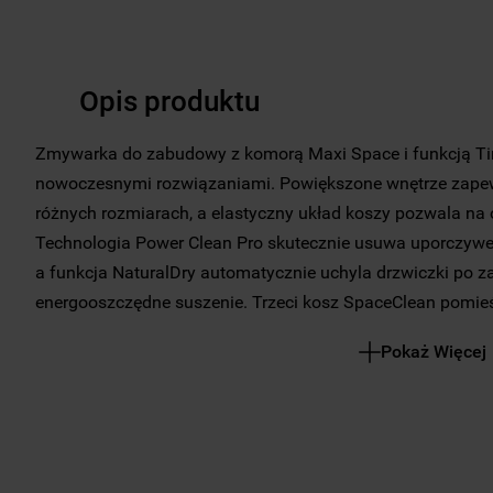
Opis produktu
Zmywarka do zabudowy z komorą Maxi Space i funkcją Tim
nowoczesnymi rozwiązaniami. Powiększone wnętrze zapew
różnych rozmiarach, a elastyczny układ koszy pozwala na
Technologia Power Clean Pro skutecznie usuwa uporczywe
a funkcja NaturalDry automatycznie uchyla drzwiczki po za
energooszczędne suszenie. Trzeci kosz SpaceClean pomieści
kubki i szklanki o wysokości do 13 cm, a wbudowane dysz
Pokaż Więcej
umycie. Wyświetlany na podłodze czas pozostały do końca
pracy urządzenia.