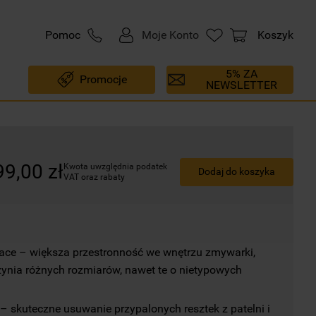
Pomoc
Moje Konto
Koszyk
5% ZA
Promocje
NEWSLETTER
99
,
00
zł
Kwota uwzględnia podatek 
Dodaj do koszyka
VAT oraz rabaty
ce – większa przestronność we wnętrzu zmywarki, 
ynia różnych rozmiarów, nawet te o nietypowych 
– skuteczne usuwanie przypalonych resztek z patelni i 