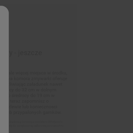
ary - jeszcze
ść
z, ale więcej miejsca w środku,
. Nowa komora zmywarki oferuje
 umożliwiając załadunek nawet
średnicy do 32 cm w dolnym
ych o średnicy do 19 cm w
. Od teraz zapomnisz o
 w zlewie lub koniecznosci
ch lub przypalonych garnków.
ze standardową komorą a modelami Whirlpool z
nosi się do zwiększonej całkowitej powierzchni