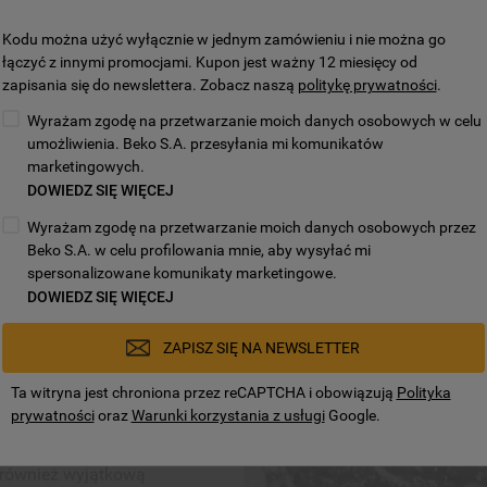
Kodu można użyć wyłącznie w jednym zamówieniu i nie można go
łączyć z innymi promocjami. Kupon jest ważny 12 miesięcy od
zapisania się do newslettera. Zobacz naszą
politykę prywatności
.
Wyrażam zgodę na przetwarzanie moich danych osobowych w celu
umożliwienia. Beko S.A. przesyłania mi komunikatów
marketingowych.
DOWIEDZ SIĘ WIĘCEJ
jwiększym 3
Wyrażam zgodę na przetwarzanie moich danych osobowych przez
wanymi dyszami
Beko S.A. w celu profilowania mnie, aby wysyłać mi
spersonalizowane komunikaty marketingowe.
DOWIEDZ SIĘ WIĘCEJ
 zaprojektowany i ustawiony
iwić załadunek kubków,
ZAPISZ SIĘ NA NEWSLETTER
lanek o wysokości do 13
jsce w środkowym koszu na
Ta witryna jest chroniona przez reCAPTCHA i obowiązują
Polityka
również wyjątkową
tegrowanym dyszom
prywatności
oraz
Warunki korzystania z usługi
Google.
erają do każdego elementu
dy.