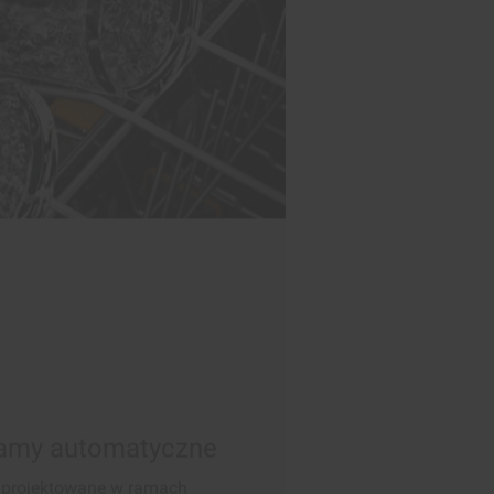
gramy automatyczne
aprojektowane w ramach
ywają poziom zabrudzenia
erając idealny cykl zmywania.
lepsze rezultaty czyszczenia,
0% wody i energii*