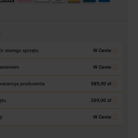
i
r starego sprzętu
W Cenie
esieniem
W Cenie
warancja producenta
589,00 zł
ętu
269,00 zł
ji
W Cenie