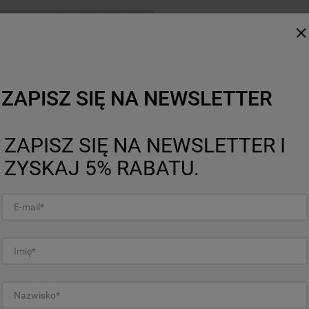
Wnętrze Maxi Space
Standardowe wymi
większa pojemno
ZAPISZ SIĘ NA NEWSLETTER
Te same wymiary na zewnątr
dzięki wnętrzu Maxi Space
ZAPISZ SIĘ NA NEWSLETTER I
o 10%* więcej przestrzeni,
dużych talerzy do pizzy o 
ZYSKAJ 5% RABATU.
koszu oraz talerzy deserow
górnym koszu jednocześnie
pozostawionych naczyniach
rećznego mycia dużych bla
*Porównanie między zmywarkami Whirlpool 
komorą MaxiSpace. Dodatkowa przestrzeń od
załadunku na trzech poziomach.