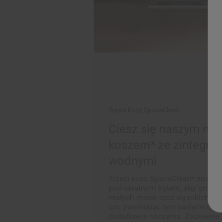
Trzeci kosz SpaceClean
Ciesz się naszym na
koszem* ze zintegro
wodnymi
Trzeci kosz SpaceClean* został
pod idealnym kątem, aby umożl
małych misek oraz wysokich szk
cm, zwalniając tym samym mie
dodatkowe naczynia. Zapewnia 
skuteczność mycia, dzięki zin
wodnym, które precyzyjnie doci
za pomocą silnych strumieni wo