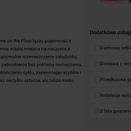
profilujące pliki cookie
).
Więcej informacji o tym, jak
Spółka
korzysta z plików cookie oraz jak zmienić
preferencje, znajdą Państwo w naszej
Dodatkowe usług
Polityce Cookies
. Informacje na temat
e on the Floor łączy pojemność z
przetwarzania danych osobowych
Darmowy odbió
nia więcej miejsca na naczynia o
zbieranych za pośrednictwem plików
 optymalne rozmieszczenie załadunku.
cookie dostępne są w naszej
Polityce
Dostawa z wni
 zabrudzenia bez potrzeby namaczania,
prywatności
.
kończeniu cyklu, zapewniając szybkie i
Przedłużona g
Klikając przycisk
„AKCEPTUJĘ WSZYSTKIE
 nie tylko sztućce, ale także miski,
PLIKI COOKIES"
, wyrażają Państwo zgodę
e wodne gwarantują ich dokładne
na instalację wszystkich rodzajów plików
Instalacja sprz
 cyklu umożliwia łatwe kontrolowanie
cookie oraz na udostępnianie Państwa
danych podmiotom trzecim w wyżej
2 lata gwaranc
wymienionych celach.
Klikając
„USTAWIENIA PLIKÓW COOKIES"
,