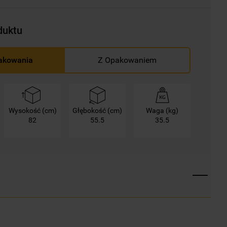
duktu
akowania
Z Opakowaniem
Wysokość (cm)
Głębokość (cm)
Waga (kg)
82
55.5
35.5