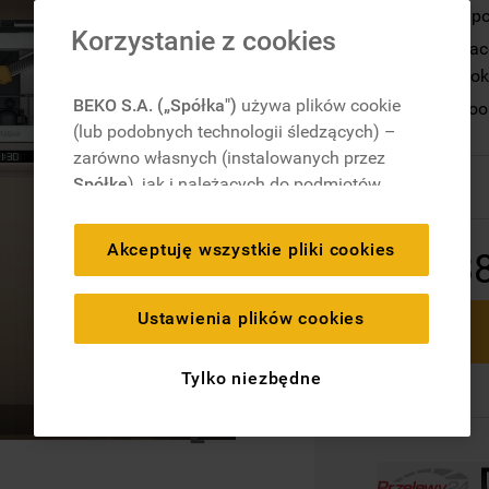
naczyń żaroodpo
Korzystanie z cookies
Trzeci kosz Space
szklanki o wysok
BEKO S.A. („Spółka")
używa plików cookie
Time on the Floo
(lub podobnych technologii śledzących) –
podłodze.
zarówno własnych (instalowanych przez
Dostępny
Spółkę
), jak i należących do podmiotów
trzecich. Działania te mają na celu:
zapewnienie prawidłowego
Akceptuję wszystkie pliki cookies
3
funkcjonowania strony, poprawę komfortu
oraz personalizację przeglądania
(
techniczne pliki cookie
), cele statystyczne
Ustawienia plików cookies
i rozróżnianie użytkowników (
analityczne
pliki cookie
), a także wyświetlanie reklam
Tylko niezbędne
dostosowanych do zainteresowań
użytkownika – również w serwisach
zewnętrznych i na platformach
społecznościowych (
marketingowe i