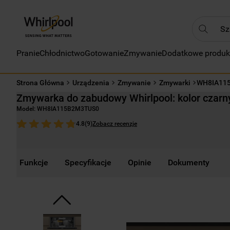
Szukaj
Pranie
Chłodnictwo
Gotowanie
Zmywanie
Dodatkowe produk
NAJC
1
.
Strona Główna
Urządzenia
Zmywanie
Zmywarki
WH8IA11
2
.
Zmywarka do zabudowy Whirlpool: kolor cza
3
.
Model:
WH8IA115B2M3TUS0
4
.
Zobacz recenzje
4.8
(
9
)
5
.
6
.
Funkcje
Specyfikacje
Opinie
Dokumenty
7
.
8
.
9
.
10
.