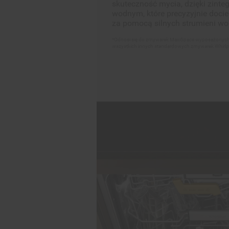
*Odnosi się do zmywarek MaxiSpace wyposażonych 
wszystkich innych standardowych zmywarek Whirlpo