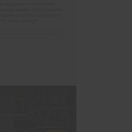
rogramu mieszanego. Różne poziomy oszczędności
h. Testy wewnętrzne przeprowadzone poprzez
wnego przebiegu cyklu automatycznego.