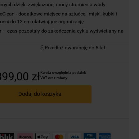
rnych dzięki zwiększonej mocy strumienia wody.
Clean - dodatkowe miejsce na sztućce,  miski, kubki i 
ości do 13 cm ułatwiające organizację
r – czas pozostały do zakończenia cyklu wyświetlany na 
Przedłuż gwarancję do 5 lat
899
,
00
zł
Kwota uwzględnia podatek 
VAT oraz rabaty
Dodaj do koszyka