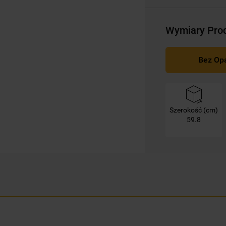
mogą Państwo samodzielnie zarządzać
swoimi preferencjami.
Wymiary Pro
Kliknięcie przycisku
„TYLKO NIEZBĘDNE"
spowoduje zachowanie ustawień
Bez Op
domyślnych, co oznacza, że używane będą
wyłącznie techniczne pliki cookie,
niezbędne do działania strony.
Szerokość (cm)
59.8