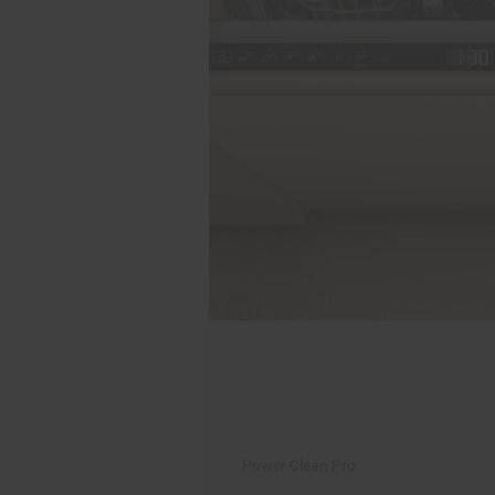
Power Clean Pro
Doskonałe efekty zm
konieczności szorowa