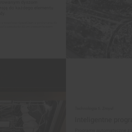
w trzeci kosz SpaceClean w porównaniu do
ol o szerokości 60 cm z trzecim koszem.
Technologia 6. Zmysł
Inteligentne pro
Programy automatyczne z
technologii 6. ZMYSŁ wykr
naczyń, automatycznie dobi
Dzięki temu otrzymujesz naj
oszczędzając przy tym do 4