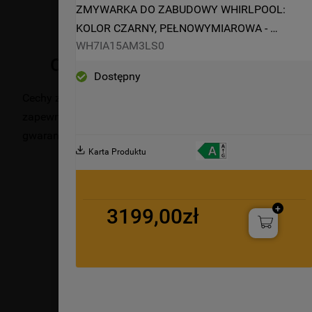
ZMYWARKA DO ZABUDOWY WHIRLPOOL: 
KOLOR CZARNY, PEŁNOWYMIAROWA - 
WH7IA15AM3LS0
WH7IA15AM3LS0
Opis produktu
Dostępny
Cechy zmywarki do zabudowy Whirlpool: kolor czarny. Kla
zapewniają idealną stabilność, nawet na nierównej powier
gwarantuje bardzo cichą pracę. Doskonała siła mycia gwara
Karta Produktu
3199,00zł