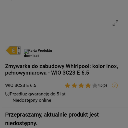
9
.
zamrażarka
10
.
suszarka
Karta Produktu
Zmywarka do zabudowy Whirlpool: kolor inox,
pełnowymiarowa - WIO 3C23 E 6.5
WIO 3C23 E 6.5
4.0
(
5
)
Przedłuż gwarancję do 5 lat
Niedostępny online
Przepraszamy, aktualnie produkt jest
niedostępny.