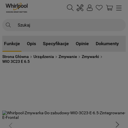
Szukaj
NAJCZĘŚCIEJ SZUKANE
Funkcje
Opis
Specyfikacje
Opinie
Dokumenty
1
.
klimatyzator
Strona Główna
Urządzenia
Zmywanie
Zmywarki
2
.
lodówki
WIO 3C23 E 6.5
3
.
zmywarka
4
.
pralka
5
.
piekarnik
6
.
płyta indukcyjna
7
.
lodówka do zabudowy
8
.
kuchenka mikrofalowa