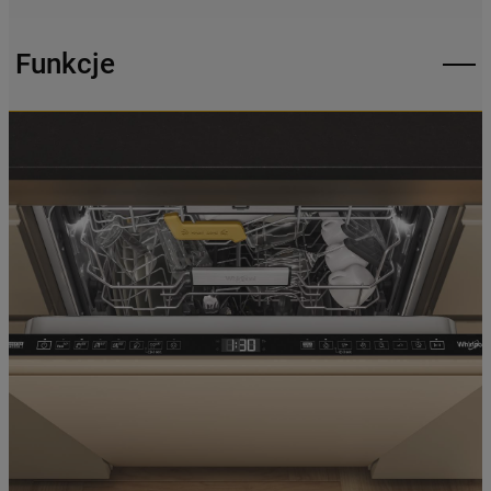
rodzajów plików cookie oraz na
udostępnianie Państwa danych
Funkcje
podmiotom trzecim w wyżej wymienionych
celach.
Klikając
„USTAWIENIA PLIKÓW COOKIES"
,
mogą Państwo samodzielnie zarządzać
swoimi preferencjami.
Kliknięcie przycisku
„TYLKO NIEZBĘDNE"
spowoduje zachowanie ustawień
domyślnych, co oznacza, że używane będą
wyłącznie techniczne pliki cookie,
niezbędne do działania strony.