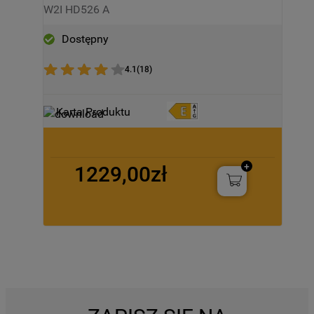
PEŁNOWYMIAROWA - W2I HD526 A
W2I HD526 A
Dostępny
4.1
(
18
)
Karta Produktu
1229,00zł