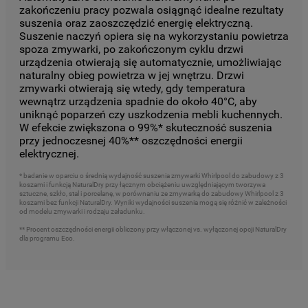
zakończeniu pracy pozwala osiągnąć idealne rezultaty
suszenia oraz zaoszczędzić energię elektryczną.
Suszenie naczyń opiera się na wykorzystaniu powietrza
spoza zmywarki, po zakończonym cyklu drzwi
urządzenia otwierają się automatycznie, umożliwiając
naturalny obieg powietrza w jej wnętrzu. Drzwi
zmywarki otwierają się wtedy, gdy temperatura
wewnątrz urządzenia spadnie do około 40°C, aby
uniknąć poparzeń czy uszkodzenia mebli kuchennych.
W efekcie zwiększona o 99%* skuteczność suszenia
przy jednoczesnej 40%** oszczędności energii
elektrycznej.
* badanie w oparciu o średnią wydajność suszenia zmywarki Whirlpool do zabudowy z 3
koszami i funkcją NaturalDry przy łącznym obciążeniu uwzględniającym tworzywa
sztuczne, szkło, stal i porcelanę, w porównaniu ze zmywarką do zabudowy Whirlpool z 3
koszami bez funkcji NaturalDry. Wyniki wydajności suszenia mogą się różnić w zależności
od modelu zmywarki i rodzaju załadunku.
** Procent oszczędności energii obliczony przy włączonej vs. wyłączonej opcji NaturalDry
dla programu Eco.