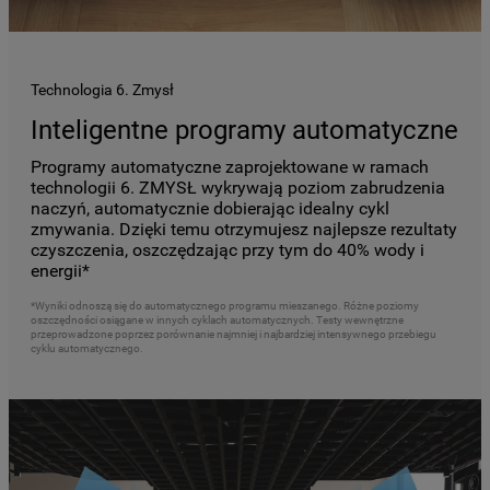
Technologia 6. Zmysł
Inteligentne programy automatyczne
Programy automatyczne zaprojektowane w ramach
technologii 6. ZMYSŁ wykrywają poziom zabrudzenia
naczyń, automatycznie dobierając idealny cykl
zmywania. Dzięki temu otrzymujesz najlepsze rezultaty
czyszczenia, oszczędzając przy tym do 40% wody i
energii*
*Wyniki odnoszą się do automatycznego programu mieszanego. Różne poziomy
oszczędności osiągane w innych cyklach automatycznych. Testy wewnętrzne
przeprowadzone poprzez porównanie najmniej i najbardziej intensywnego przebiegu
cyklu automatycznego.