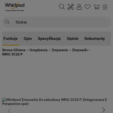
Szukaj
NAJCZĘŚCIEJ SZUKANE
Funkcje
Opis
Specyfikacje
Opinie
Dokumenty
1
.
klimatyzator
Strona Główna
Urządzenia
Zmywanie
Zmywarki
2
.
lodówki
WRIC 3C26 P
3
.
zmywarka
4
.
pralka
5
.
piekarnik
6
.
płyta indukcyjna
7
.
lodówka do zabudowy
8
.
kuchenka mikrofalowa