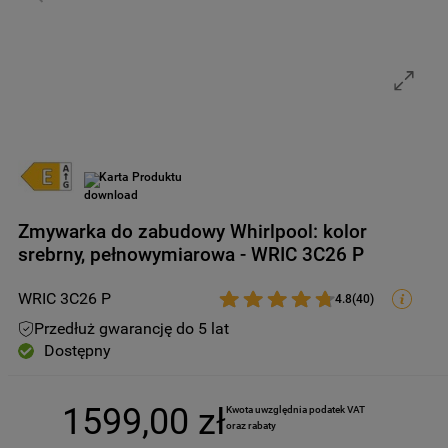
9
.
zamrażarka
10
.
suszarka
Karta Produktu
Zmywarka do zabudowy Whirlpool: kolor
srebrny, pełnowymiarowa - WRIC 3C26 P
WRIC 3C26 P
4.8
(
40
)
Przedłuż gwarancję do 5 lat
Dostępny
1599
,
00
zł
Kwota uwzględnia podatek VAT 
oraz rabaty