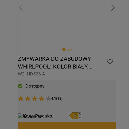
ZMYWARKA DO ZABUDOWY 
WHIRLPOOL: KOLOR BIAŁY, 
PEŁNOWYMIAROWA - W2I HD526 A
W2I HD526 A
Dostępny
4.1
(
18
)
Karta Produktu