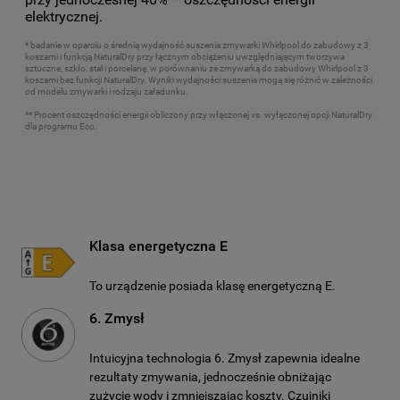
elektrycznej.
* badanie w oparciu o średnią wydajność suszenia zmywarki Whirlpool do zabudowy z 3
koszami i funkcją NaturalDry przy łącznym obciążeniu uwzględniającym tworzywa
sztuczne, szkło, stal i porcelanę, w porównaniu ze zmywarką do zabudowy Whirlpool z 3
koszami bez funkcji NaturalDry. Wyniki wydajności suszenia mogą się różnić w zależności
od modelu zmywarki i rodzaju załadunku.
** Procent oszczędności energii obliczony przy włączonej vs. wyłączonej opcji NaturalDry
dla programu Eco.
Klasa energetyczna E
To urządzenie posiada klasę energetyczną E.
6. Zmysł
Intuicyjna technologia 6. Zmysł zapewnia idealne
rezultaty zmywania, jednocześnie obniżając
zużycie wody i zmniejszając koszty. Czujniki