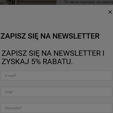
Te same wymiary na zewnątr
dzięki wnętrzu Maxi Space
o 10%* więcej przestrzeni,
dużych talerzy do pizzy o 
koszu oraz talerzy deserow
górnym koszu jednocześnie
pozostawionych naczyniach
ZAPISZ SIĘ NA NEWSLETTER
rećznego mycia dużych bla
*Porównanie między zmywarkami Whirlpool 
komorą MaxiSpace. Dodatkowa przestrzeń od
ZAPISZ SIĘ NA NEWSLETTER I
załadunku na trzech poziomach.
ZYSKAJ 5% RABATU.