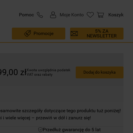
Pomoc
Moje Konto
Koszyk
5% ZA
Promocje
NEWSLETTER
99
,
00
zł
Kwota uwzględnia podatek 
Dodaj do koszyka
VAT oraz rabaty
esamowite szczegóły dotyczące tego produktu tuż poniżej!
i i wiele więcej – przewiń w dół i zanurz się!
Przedłuż gwarancję do 5 lat