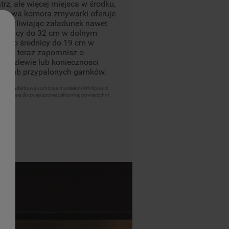
z, ale więcej miejsca w środku,
. Nowa komora zmywarki oferuje
 umożliwiając załadunek nawet
średnicy do 32 cm w dolnym
ych o średnicy do 19 cm w
. Od teraz zapomnisz o
 w zlewie lub koniecznosci
ch lub przypalonych garnków.
ze standardową komorą a modelami Whirlpool z
nosi się do zwiększonej całkowitej powierzchni