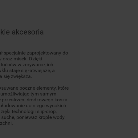
kie akcesoria
ał specjalnie zaprojektowany do
 oraz misek. Dzięki
ztućców w zmywarce, ich
lu staje się łatwiejsze, a
 się zwiększa.
ysuwane boczne elementy, które
, umożliwiając tym samym
 przestrzeni środkowego kosza
aładowanie do niego wysokich
ęki technologii slip-drop,
 suche, ponieważ krople wody
zchni.