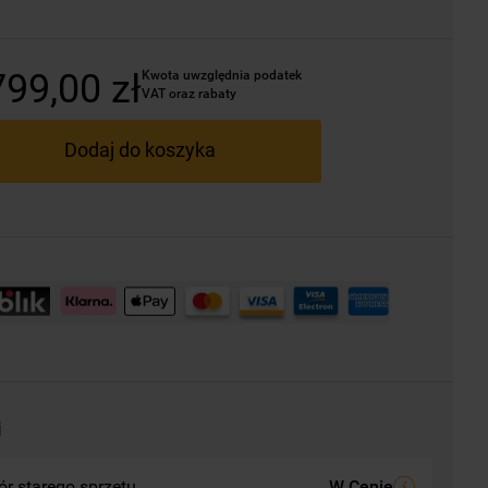
799
,
00
zł
Kwota uwzględnia podatek 
VAT oraz rabaty
Dodaj do koszyka
i
r starego sprzętu
W Cenie