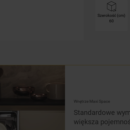
mogą Państwo samodzielnie zarządzać
swoimi preferencjami.
Szerokość (cm)
60
Kliknięcie przycisku
„TYLKO NIEZBĘDNE"
spowoduje zachowanie ustawień
domyślnych, co oznacza, że używane będą
wyłącznie techniczne pliki cookie,
niezbędne do działania strony.
Wnętrze Maxi Space
Standardowe wymi
większa pojemno