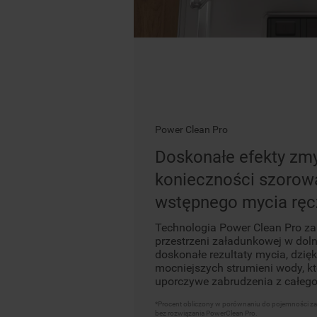
Power Clean Pro
Doskonałe efekty zm
konieczności szorowa
wstępnego mycia rę
Technologia Power Clean Pro z
przestrzeni załadunkowej w dol
doskonałe rezultaty mycia, dzię
mocniejszych strumieni wody, k
uporczywe zabrudzenia z całego
*Procent obliczony w porównaniu do pojemności zała
bez rozwiązania PowerClean Pro.