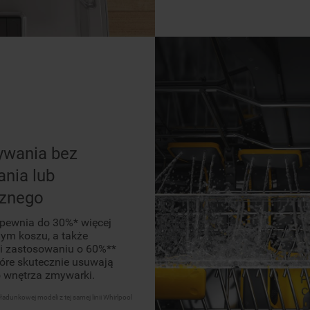
ywania bez
nia lub
cznego
apewnia do 30%* więcej
nym koszu, a także
ki zastosowaniu o 60%**
tóre skutecznie usuwają
 wnętrza zmywarki.
dunkowej modeli z tej samej linii Whirlpool