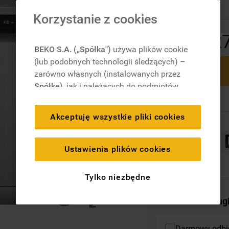
Korzystanie z cookies
2
BEKO S.A. („Spółka")
używa plików cookie
(lub podobnych technologii śledzących) –
zarówno własnych (instalowanych przez
Spółkę
), jak i należących do podmiotów
trzecich. Działania te mają na celu:
zapewnienie prawidłowego
Akceptuję wszystkie pliki cookies
funkcjonowania strony, poprawę komfortu
oraz personalizację przeglądania
(
techniczne pliki cookie
), cele statystyczne
Ustawienia plików cookies
i rozróżnianie użytkowników (
analityczne
pliki cookie
), a także wyświetlanie reklam
Tylko niezbędne
dostosowanych do zainteresowań
użytkownika – również w serwisach
Dodatkowe usług
zewnętrznych i na platformach
społecznościowych (
marketingowe i
Darmowy odbió