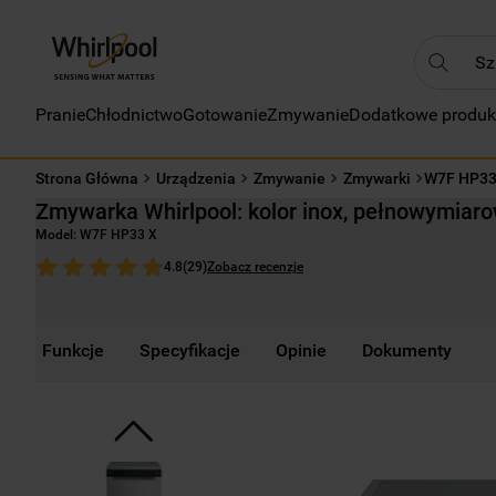
Szukaj
Pranie
Chłodnictwo
Gotowanie
Zmywanie
Dodatkowe produk
NAJC
1
.
Strona Główna
Urządzenia
Zmywanie
Zmywarki
W7F HP33
2
.
Zmywarka Whirlpool: kolor inox, pełnowymiar
3
.
Model:
W7F HP33 X
4
.
Zobacz recenzje
4.8
(
29
)
5
.
6
.
Funkcje
Specyfikacje
Opinie
Dokumenty
7
.
8
.
9
.
10
.