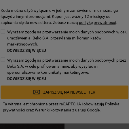
Kodu można użyć wyłącznie w jednym zamówieniu i nie można go
łączyć z innymi promocjami. Kupon jest ważny 12 miesięcy od
my automatyczne
zapisania się do newslettera. Zobacz naszą
politykę prywatności
.
ektowane w ramach
Wyrażam zgodę na przetwarzanie moich danych osobowych w celu
ą poziom zabrudzenia
umożliwienia. Beko S.A. przesyłania mi komunikatów
ąc idealny cykl zmywania.
marketingowych.
ze rezultaty czyszczenia,
DOWIEDZ SIĘ WIĘCEJ
dy i energii*
Wyrażam zgodę na przetwarzanie moich danych osobowych przez
 mieszanego. Różne poziomy oszczędności
Beko S.A. w celu profilowania mnie, aby wysyłać mi
 wewnętrzne przeprowadzone poprzez
zebiegu cyklu automatycznego.
spersonalizowane komunikaty marketingowe.
DOWIEDZ SIĘ WIĘCEJ
ZAPISZ SIĘ NA NEWSLETTER
Ta witryna jest chroniona przez reCAPTCHA i obowiązują
Polityka
prywatności
oraz
Warunki korzystania z usługi
Google.