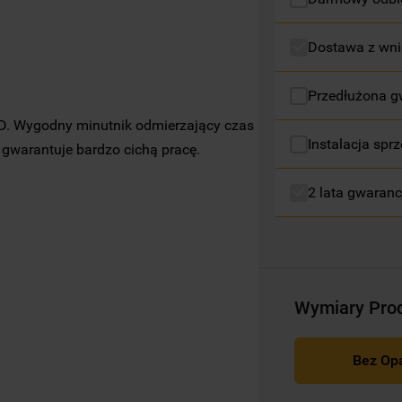
profilujące pliki cookie
).
Dostawa z wni
Więcej informacji o tym, jak
Spółka
korzysta z plików cookie oraz jak zmienić
preferencje, znajdą Państwo w naszej
Przedłużona g
Polityce Cookies
. Informacje na temat
a D. Wygodny minutnik odmierzający czas
przetwarzania danych osobowych
Instalacja sprz
gwarantuje bardzo cichą pracę.
zbieranych za pośrednictwem plików
cookie dostępne są w naszej
Polityce
2 lata gwaranc
prywatności
.
Klikając przycisk
„AKCEPTUJĘ WSZYSTKIE
PLIKI COOKIES"
, wyrażają Państwo zgodę
na instalację wszystkich rodzajów plików
Wymiary Pro
cookie oraz na udostępnianie Państwa
danych podmiotom trzecim w wyżej
wymienionych celach.
Bez Op
Klikając
„USTAWIENIA PLIKÓW COOKIES"
,