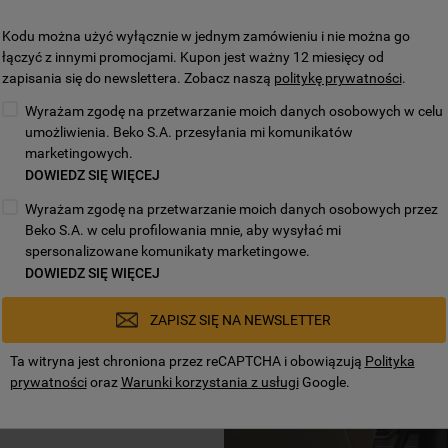
suche naczynia i
Kodu można użyć wyłącznie w jednym zamówieniu i nie można go
łączyć z innymi promocjami. Kupon jest ważny 12 miesięcy od
 zmywarki po zakończeniu
zapisania się do newslettera. Zobacz naszą
politykę prywatności
.
rezultaty suszenia oraz
Wyrażam zgodę na przetwarzanie moich danych osobowych w celu
ą. Suszenie naczyń opiera
umożliwienia. Beko S.A. przesyłania mi komunikatów
 spoza zmywarki, po
marketingowych.
enia otwierają się
turalny obieg powietrza w
DOWIEDZ SIĘ WIĘCEJ
erają się wtedy, gdy
Wyrażam zgodę na przetwarzanie moich danych osobowych przez
a spadnie do około 40°C,
odzenia mebli kuchennych.
Beko S.A. w celu profilowania mnie, aby wysyłać mi
uteczność suszenia przy
spersonalizowane komunikaty marketingowe.
 energii elektrycznej.
DOWIEDZ SIĘ WIĘCEJ
zmywarki Whirlpool do zabudowy z 3
niu uwzględniającym tworzywa sztuczne,
ZAPISZ SIĘ NA NEWSLETTER
do zabudowy Whirlpool z 3 koszami bez
ą się różnić w zależności od modelu
Ta witryna jest chroniona przez reCAPTCHA i obowiązują
Polityka
onej vs. wyłączonej opcji NaturalDry dla
prywatności
oraz
Warunki korzystania z usługi
Google.