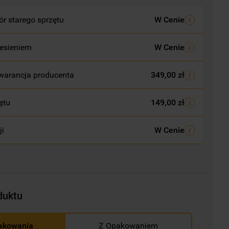
r starego sprzętu
W Cenie
esieniem
W Cenie
warancja producenta
349,00 zł
ętu
149,00 zł
ji
W Cenie
duktu
akowania
Z Opakowaniem