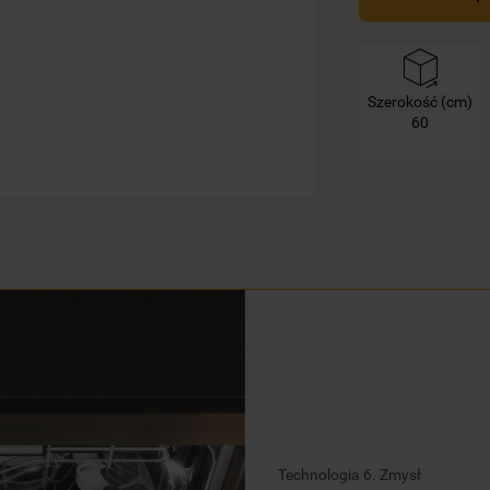
mogą Państwo samodzielnie zarządzać
swoimi preferencjami.
Kliknięcie przycisku
„TYLKO NIEZBĘDNE"
Szerokość (cm)
spowoduje zachowanie ustawień
60
domyślnych, co oznacza, że używane będą
wyłącznie techniczne pliki cookie,
niezbędne do działania strony.
Technologia 6. Zmysł