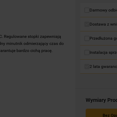
profilujące pliki cookie
).
Darmowy odbió
Więcej informacji o tym, jak
Spółka
korzysta z plików cookie oraz jak zmienić
Dostawa z wni
preferencje, znajdą Państwo w naszej
Polityce Cookies
. Informacje na temat
 C. Regulowane stopki zapewniają
Przedłużona g
przetwarzania danych osobowych
dny minutnik odmierzający czas do
zbieranych za pośrednictwem plików
rantuje bardzo cichą pracę.
Instalacja sprz
cookie dostępne są w naszej
Polityce
prywatności
.
2 lata gwaranc
Klikając przycisk
„AKCEPTUJĘ WSZYSTKIE
PLIKI COOKIES"
, wyrażają Państwo zgodę
na instalację wszystkich rodzajów plików
cookie oraz na udostępnianie Państwa
danych podmiotom trzecim w wyżej
Wymiary Pro
wymienionych celach.
Klikając
„USTAWIENIA PLIKÓW COOKIES"
,
Bez Op