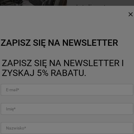
Inteligentne pro
Programy automatyczne z
technologii 6. ZMYSŁ wykr
naczyń, automatycznie dobi
Dzięki temu otrzymujesz naj
ZAPISZ SIĘ NA NEWSLETTER
oszczędzając przy tym do 4
*Wyniki odnoszą się do automatycznego p
osiągane w innych cyklach automatycznyc
porównanie najmniej i najbardziej intensy
ZAPISZ SIĘ NA NEWSLETTER I
ZYSKAJ 5% RABATU.