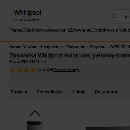
Szukaj
Pranie
Chłodnictwo
Gotowanie
Zmywanie
Dodatkowe produk
NAJC
1
.
Strona Główna
Urządzenia
Zmywanie
Zmywarki
WFO 3T14
2
.
Zmywarka Whirlpool: kolor inox, pełnowymiar
3
.
Model:
WFO 3T141 P X
4
.
Zobacz recenzje
4.3
(
95
)
5
.
6
.
Funkcje
Specyfikacje
Opinie
Dokumenty
7
.
8
.
9
.
10
.