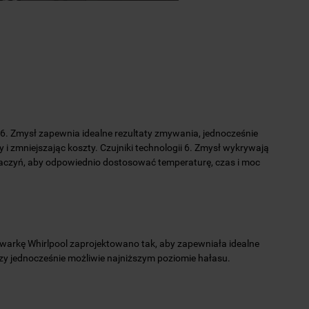
 6. Zmysł zapewnia idealne rezultaty zmywania, jednocześnie
 i zmniejszając koszty. Czujniki technologii 6. Zmysł wykrywają
aczyń, aby odpowiednio dostosować temperaturę, czas i moc
arkę Whirlpool zaprojektowano tak, aby zapewniała idealne
zy jednocześnie możliwie najniższym poziomie hałasu.