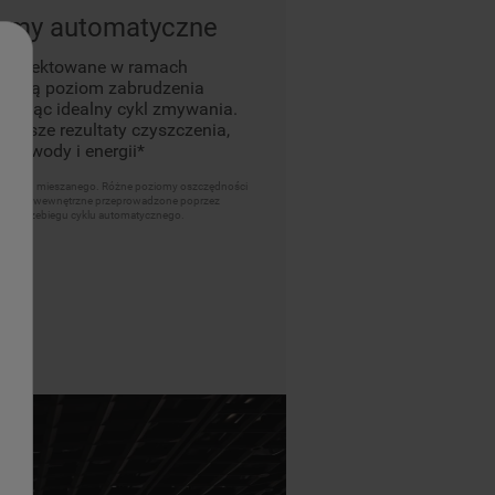
gramy automatyczne
aprojektowane w ramach
ywają poziom zabrudzenia
erając idealny cykl zmywania.
lepsze rezultaty czyszczenia,
0% wody i energii*
rogramu mieszanego. Różne poziomy oszczędności
h. Testy wewnętrzne przeprowadzone poprzez
wnego przebiegu cyklu automatycznego.