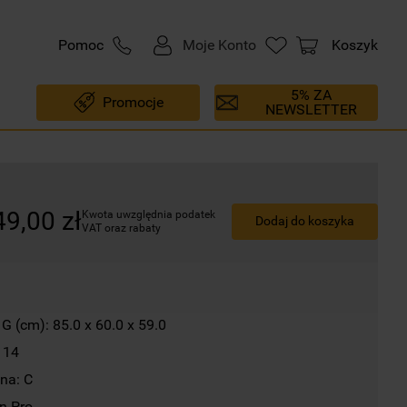
Pomoc
Moje Konto
Koszyk
5% ZA
Promocje
NEWSLETTER
49
,
00
zł
Kwota uwzględnia podatek 
Dodaj do koszyka
VAT oraz rabaty
G (cm): 85.0 x 60.0 x 59.0
 14
na: C
n Pro