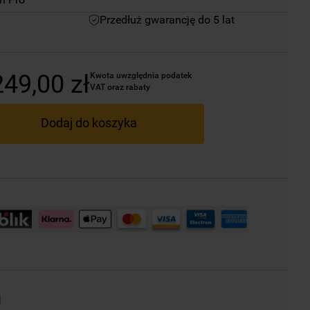
Przedłuż gwarancję do 5 lat
249
,
00
zł
Kwota uwzględnia podatek 
VAT oraz rabaty
Dodaj do koszyka
i