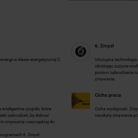
6. Zmysł
nergii w klasie energetycznej C.
Intuicyjna technologia
obniżając zużycie wody
poziom zabrudzenia n
zmywania.
Cicha praca
nteligentne czujniki, które
Cicha wydajność. Zmyw
pień zabrudzeń, by dobrać
rezultaty zmywania pr
ami zmywania i oszczędzaj do
programach 6. Zmysł.