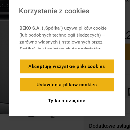
Dostępny
Korzystanie z cookies
BEKO S.A. („Spółka")
używa plików cookie
2
(lub podobnych technologii śledzących) –
zarówno własnych (instalowanych przez
Spółkę
), jak i należących do podmiotów
trzecich. Działania te mają na celu:
zapewnienie prawidłowego
Akceptuję wszystkie pliki cookies
funkcjonowania strony, poprawę komfortu
oraz personalizację przeglądania
(
techniczne pliki cookie
), cele statystyczne
Ustawienia plików cookies
i rozróżnianie użytkowników (
analityczne
pliki cookie
), a także wyświetlanie reklam
Tylko niezbędne
dostosowanych do zainteresowań
użytkownika – również w serwisach
zewnętrznych i na platformach
Dodatkowe usług
społecznościowych (
marketingowe i