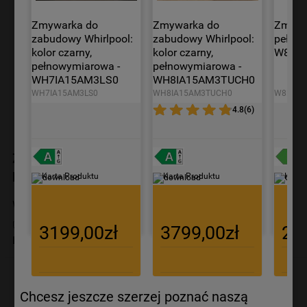
9
.
zamrażarka
Zmywarka do 
Zmywarka do 
Zmywar
10
.
suszarka
zabudowy Whirlpool: 
zabudowy Whirlpool: 
pełnow
kolor czarny, 
kolor czarny, 
W8F H
pełnowymiarowa - 
pełnowymiarowa - 
WH7IA15AM3LS0
WH8IA15AM3TUCH0
WH7IA15AM3LS0
WH8IA15AM3TUCH0
W8F HP
4.8
(
6
)
Karta Produktu
Zmywarka Whirlpool: kolor inox,
pełnowymiarowa - WRFC 3C26 X
Karta Produktu
Karta Produktu
Karta
WRFC 3C26 X
4.7
(
15
)
Przedłuż gwarancję do 5 lat
3199,00zł
3799,00zł
27
Dostępny tylko u partnerów
Chcesz jeszcze szerzej poznać naszą