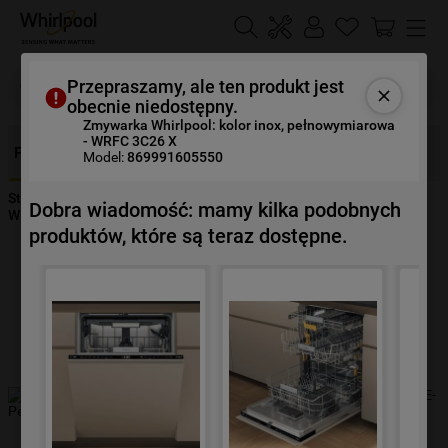
Szukaj
Przepraszamy, ale ten produkt jest
obecnie niedostępny.
Zmywarka Whirlpool: kolor inox, pełnowymiarowa
- WRFC 3C26 X
NAJCZĘŚCIEJ SZUKANE
Funkcje
Opis
Specyfikacje
Opinie
Dokumenty
Model:
869991605550
1
.
klimatyzator
Strona Główna
Urządzenia
Zmywanie
Zmywarki
Dobra wiadomość: mamy kilka podobnych
2
.
lodówki
WRFC 3C26 X
produktów, które są teraz dostępne.
3
.
zmywarka
4
.
pralka
5
.
piekarnik
6
.
płyta indukcyjna
7
.
lodówka do zabudowy
8
.
kuchenka mikrofalowa