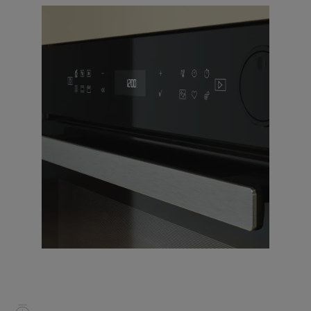
10
.
zamrażarka