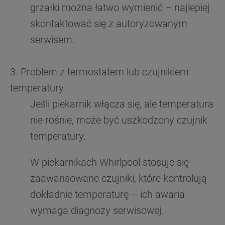
celach.
grzałki można łatwo wymienić – najlepiej
skontaktować się z autoryzowanym
„USTAWIENIA PLIKÓW COOKIES"
Klikając
,
serwisem.
mogą Państwo samodzielnie zarządzać swoimi
preferencjami.
3. Problem z termostatem lub czujnikiem
„TYLKO NIEZBĘDNE"
Kliknięcie przycisku
temperatury
spowoduje zachowanie ustawień domyślnych,
co oznacza, że używane będą wyłącznie
Jeśli piekarnik włącza się, ale temperatura
techniczne pliki cookie, niezbędne do działania
nie rośnie, może być uszkodzony czujnik
strony.
temperatury.
W piekarnikach Whirlpool stosuje się
zaawansowane czujniki, które kontrolują
dokładnie temperaturę – ich awaria
wymaga diagnozy serwisowej.