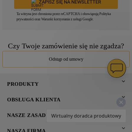
ZAPISZ SIĘ NA NEWSLETTER
Ta witryna jest chroniona przez reCAPTCHA i obowiązują
Polityka
prywatności
oraz
Warunki korzystania z usługi
Google.
Czy Twoje zamówienie się nie zgadza?
Odstąp od umowy
PRODUKTY
Pranie
OBSŁUGA KLIENTA
Chłodnictwo
Wsparcie
Gotowanie
NASZE ZASADY
Wirtualny doradca produktowy
Napisz do nas
Zmywanie
Informacja o plikach cookies
Gwarancja
Dodatkowe produkty
NASZA FIRMA