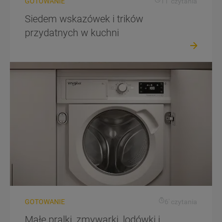
GOTOWANIE
11' czytania
Siedem wskazówek i trików
przydatnych w kuchni
GOTOWANIE
6' czytania
Małe pralki, zmywarki, lodówki i