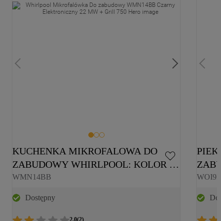
KUCHENKA MIKROFALOWA DO 
PIEK
ZABUDOWY WHIRLPOOL: KOLOR 
ZABU
CZARNY - WMN14BB
CZAR
WMN14BB
WOI9
WOI9
Dostępny
Dos
2.0
(
2
)