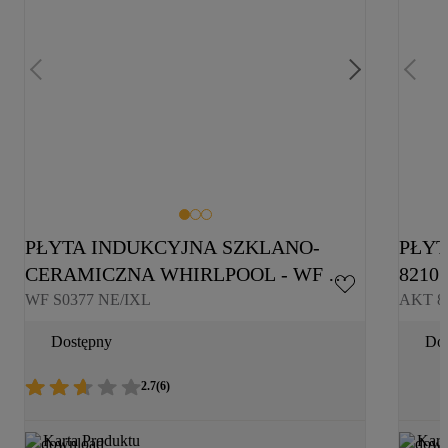
PŁYTA INDUKCYJNA SZKLANO-
PŁYT
CERAMICZNA WHIRLPOOL - WF 
8210
S0377 NE/IXL
WF S0377 NE/IXL
AKT 8
Dostępny
Dos
2.7
(
6
)
Karta Produktu
Kart