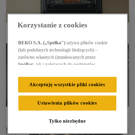
Korzystanie z cookies
GOTOWANIE
Co to jest kompaktowy piekarnik z mikrofalą?
BEKO S.A. („Spółka")
używa plików cookie
(lub podobnych technologii śledzących) –
zarówno własnych (instalowanych przez
Spółkę
), jak i należących do podmiotów
trzecich. Działania te mają na celu: zapewnienie
prawidłowego funkcjonowania strony, poprawę
Akceptuję wszystkie pliki cookies
komfortu oraz personalizację przeglądania
(
techniczne pliki cookie
), cele statystyczne i
rozróżnianie użytkowników (
analityczne pliki
Ustawienia plików cookies
cookie
), a także wyświetlanie reklam
GOTOWANIE
dostosowanych do zainteresowań użytkownika
Jaki okap kuchenny Whirlpool wybrać?
Tylko niezbędne
– również w serwisach zewnętrznych i na
platformach społecznościowych