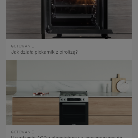
GOTOWANIE
Jak działa piekarnik z pirolizą?
GOTOWANIE
Urządzenia AGD wolnostojące vs. przeznaczone do