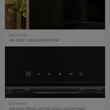
GOTOWANIE
Jak dbać o szybę piekarnika?
GOTOWANIE
Jak prawidłowo używać okapu kuchennego?