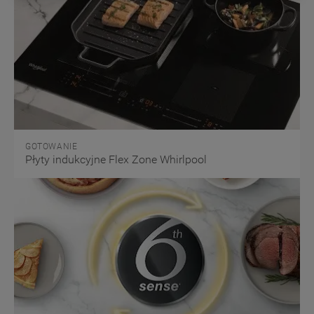
(
marketingowe i profilujące pliki cookie
).
Więcej informacji o tym, jak
Spółka
korzysta z
plików cookie oraz jak zmienić preferencje,
znajdą Państwo w naszej
Polityce Cookies
.
Informacje na temat przetwarzania danych
osobowych zbieranych za pośrednictwem
plików cookie dostępne są w naszej
Polityce
prywatności
.
GOTOWANIE
Płyty indukcyjne Flex Zone Whirlpool
Klikając przycisk
„AKCEPTUJĘ
WSZYSTKIE PLIKI COOKIES"
, wyrażają
Państwo zgodę na instalację wszystkich
rodzajów plików cookie oraz na udostępnianie
Państwa danych podmiotom trzecim w wyżej
wymienionych celach.
Klikając
„USTAWIENIA PLIKÓW
COOKIES"
, mogą Państwo samodzielnie