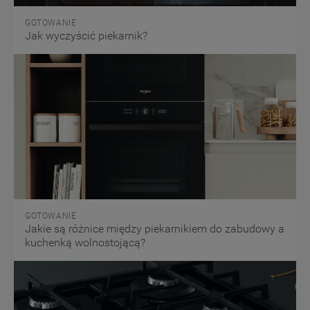
GOTOWANIE
Jak wyczyścić piekarnik?
GOTOWANIE
Jakie są różnice między piekarnikiem do zabudowy a
kuchenką wolnostojącą?