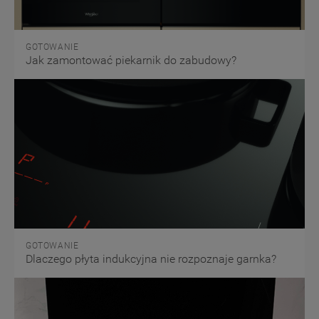
GOTOWANIE
Jak zamontować piekarnik do zabudowy?
GOTOWANIE
Dlaczego płyta indukcyjna nie rozpoznaje garnka?