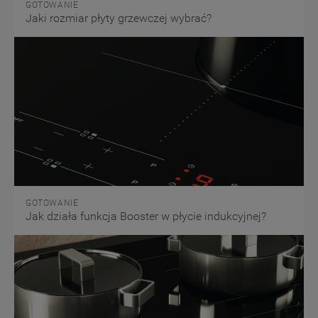
GOTOWANIE
Jaki rozmiar płyty grzewczej wybrać?
GOTOWANIE
Jak działa funkcja Booster w płycie indukcyjnej?