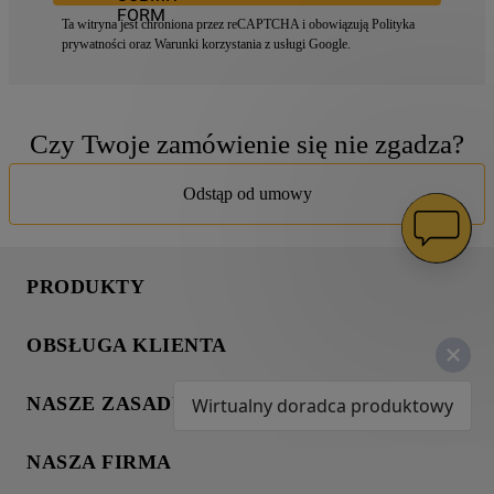
Ta witryna jest chroniona przez reCAPTCHA i obowiązują
Polityka
prywatności
oraz
Warunki korzystania z usługi
Google.
Czy Twoje zamówienie się nie zgadza?
Odstąp od umowy
PRODUKTY
Pranie
OBSŁUGA KLIENTA
Chłodnictwo
Wsparcie
Gotowanie
NASZE ZASADY
Wirtualny doradca produktowy
Napisz do nas
Zmywanie
Informacja o plikach cookies
Gwarancja
Dodatkowe produkty
NASZA FIRMA
Polityka prywatności
Znajdź serwis
Wyjątkowe kolekcje