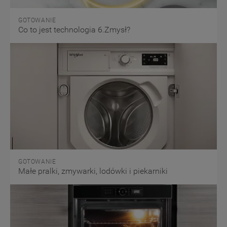
zarządzać swoimi preferencjami.
GOTOWANIE
Co to jest technologia 6.Zmysł?
Kliknięcie przycisku
„TYLKO
NIEZBĘDNE"
spowoduje zachowanie
ustawień domyślnych, co oznacza, że używane
będą wyłącznie techniczne pliki cookie,
niezbędne do działania strony.
GOTOWANIE
Małe pralki, zmywarki, lodówki i piekarniki