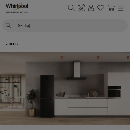
Szukaj
NAJCZĘŚCIEJ SZUKANE
BLOG
1
.
klimatyzator
2
.
lodówki
3
.
zmywarka
4
.
pralka
5
.
piekarnik
6
.
płyta indukcyjna
7
.
lodówka do zabudowy
8
.
kuchenka mikrofalowa
9
.
zamrażarka