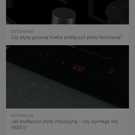
GOTOWANIE
Czy płytę gazową trzeba podłączyć przez fachowca?
GOTOWANIE
Jak podłączyć płytę indukcyjną – czy wymaga siły
(400V)?