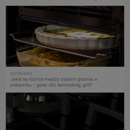
GOTOWANIE
Jakie są różnice między trybami grzania w
piekarniku – góra–dół, termoobieg, grill?