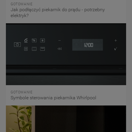
GOTOWANIE
Jak podłączyć piekarnik do prądu - potrzebny
elektryk?
GOTOWANIE
Symbole sterowania piekarnika Whirlpool