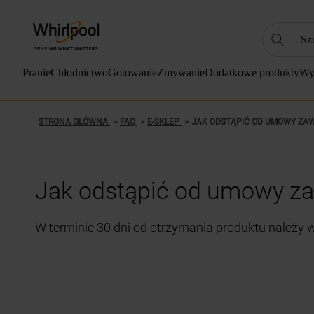
Szukaj
NAJC
Pranie
Chłodnictwo
Gotowanie
Zmywanie
Dodatkowe produkty
Wy
1
.
2
.
STRONA GŁÓWNA
FAQ
E-SKLEP
JAK ODSTĄPIĆ OD UMOWY ZA
3
.
4
.
Jak odstąpić od umowy za
5
.
6
.
W terminie 30 dni od otrzymania produktu należy w
7
.
8
.
9
.
10
.