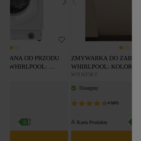
OWANA OD PRZODU 
ZMYWARKA DO ZABUD
Y WHIRLPOOL: 
WHIRLPOOL: KOLOR CZ
ZABUDOWY 
PEŁNOWYMIAROWA - W7
 PL
W7I HT58 T
8,0 KG - BI WMWG 
Dostępny
.0
(
4
)
4.5
(
65
)
Karta Produktu