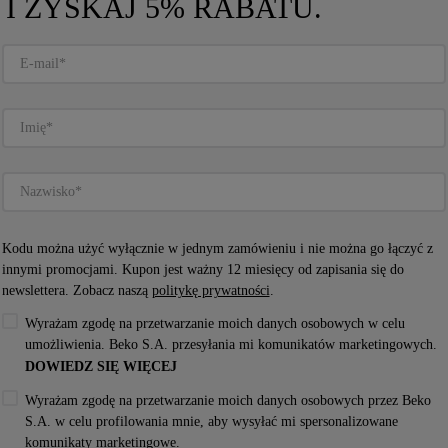
I ZYSKAJ 5% RABATU.
OWY 
ZMYWARKA DO ZABUDOWY 
ARNY, 
WHIRLPOOL: KOLOR CZARNY, 
I HT58 T
PEŁNOWYMIAROWA - W8I HP42 L
W8I HP42 L
Kodu można użyć wyłącznie w jednym zamówieniu i nie można go łączyć z
innymi promocjami. Kupon jest ważny 12 miesięcy od zapisania się do
Dostępny
newslettera. Zobacz naszą
politykę prywatności
.
Wyrażam zgodę na przetwarzanie moich danych osobowych w celu
4.7
(
42
)
umożliwienia. Beko S.A. przesyłania mi komunikatów marketingowych.
DOWIEDZ SIĘ WIĘCEJ
Karta Produktu
Wyrażam zgodę na przetwarzanie moich danych osobowych przez Beko
S.A. w celu profilowania mnie, aby wysyłać mi spersonalizowane
komunikaty marketingowe.