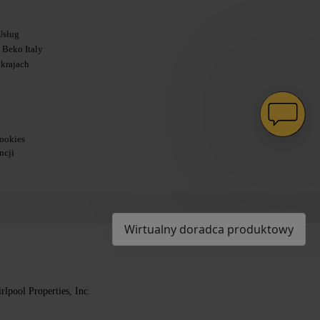
Usług
Beko Italy
 krajach
ookies
ncji
Wirtualny doradca produktowy
lpool Properties, Inc.