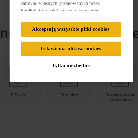
zarówno własnych (instalowanych przez
Spółkę
), jak i należących do podmiotów
trzecich. Działania te mają na celu: zapewnienie
prawidłowego funkcjonowania strony, poprawę
nia dotyczące konkret
Akceptuję wszystkie pliki cookies
komfortu oraz personalizację przeglądania
(
techniczne pliki cookie
), cele statystyczne i
rozróżnianie użytkowników (
analityczne pliki
Ustawienia plików cookies
cookie
), a także wyświetlanie reklam
dostosowanych do zainteresowań użytkownika
Tylko niezbędne
– również w serwisach zewnętrznych i na
platformach społecznościowych (
marketingowe
i profilujące pliki cookie
).
E-Sklep
Produkty
Rozwiązywanie
Więcej informacji o tym, jak
Spółka
korzysta z
problemów
plików cookie oraz jak zmienić preferencje,
znajdą Państwo w naszej
Polityce Cookies
.
Informacje na temat przetwarzania danych
osobowych zbieranych za pośrednictwem
plików cookie dostępne są w naszej
Polityce