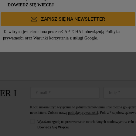
DOWIEDZ SIĘ WIĘCEJ
2119,00zł
ZAPISZ SIĘ NA NEWSLETTER
Ta witryna jest chroniona przez reCAPTCHA i obowiązują
Polityka
prywatności
oraz
Warunki korzystania z usługi
Google.
ER I
Kodu można użyć wyłącznie w jednym zamówieniu i nie można go łączyć 
newslettera. Zobacz naszą
politykę prywatności
. Pola z * są obowiązkowe
Wyrażam zgodę na przetwarzanie moich danych osobowych w celu u
Dowiedz Się Więcej