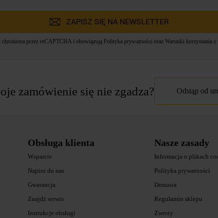
ZAPISZ SIĘ NA NEWSLETTER
st chroniona przez reCAPTCHA i obowiązują
Polityka prywatności
oraz
Warunki korzystania z 
je zamówienie się nie zgadza?
Odstąp od 
Obsługa klienta
Nasze zasady
Wsparcie
Informacja o plikach co
Napisz do nas
Polityka prywatności
Gwarancja
Dostawa
Znajdź serwis
Regulamin sklepu
Instrukcje obsługi
Zwroty