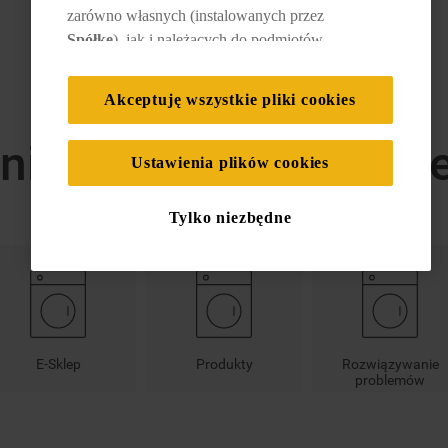
zarówno własnych (instalowanych przez
WRÓĆ
Spółkę
), jak i należących do podmiotów
trzecich. Działania te mają na celu: zapewnienie
prawidłowego funkcjonowania strony, poprawę
Akceptuję wszystkie pliki cookies
komfortu oraz personalizację przeglądania
(
techniczne pliki cookie
), cele statystyczne i
nia dotyczące konkret
rozróżnianie użytkowników (
analityczne pliki
Ustawienia plików cookies
cookie
), a także wyświetlanie reklam
dostosowanych do zainteresowań użytkownika
Tylko niezbędne
– również w serwisach zewnętrznych i na
platformach społecznościowych (
marketingowe
i profilujące pliki cookie
).
Więcej informacji o tym, jak
Spółka
korzysta z
plików cookie oraz jak zmienić preferencje,
E-Sklep
Produkty
Rozwiązywanie
znajdą Państwo w naszej
Polityce Cookies
.
problemów
Informacje na temat przetwarzania danych
osobowych zbieranych za pośrednictwem
plików cookie dostępne są w naszej
Polityce