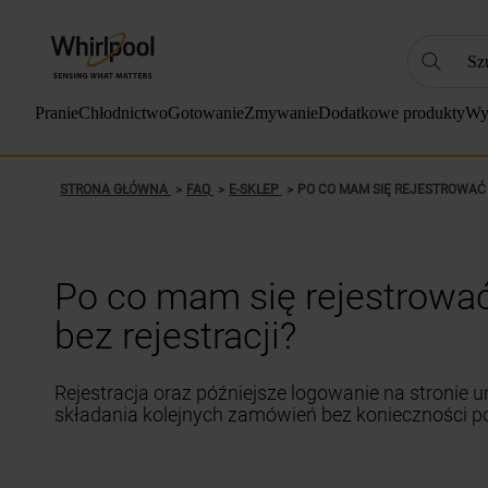
Szukaj
NAJC
Pranie
Chłodnictwo
Gotowanie
Zmywanie
Dodatkowe produkty
Wy
1
.
2
.
STRONA GŁÓWNA
FAQ
E-SKLEP
PO CO MAM SIĘ REJESTROWAĆ
3
.
4
.
Po co mam się rejestrowa
5
.
6
.
bez rejestracji?
7
.
Rejestracja oraz późniejsze logowanie na stronie 
8
.
składania kolejnych zamówień bez konieczności
9
.
10
.