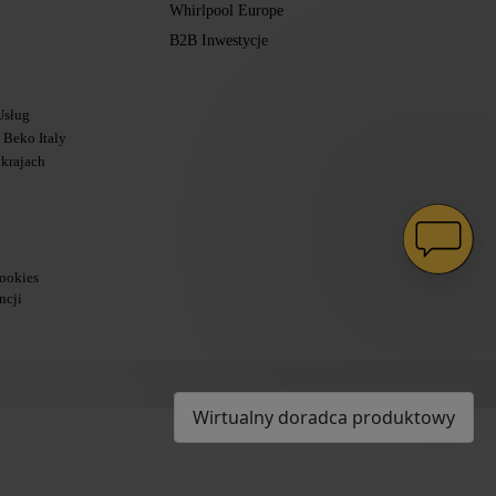
Whirlpool Europe
B2B Inwestycje
Usług
Beko Italy
 krajach
ookies
ncji
Wirtualny doradca produktowy