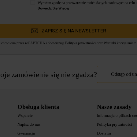
Wyrażam zgodę na przetwarzanie moich danych osobowych w celu u
Dowiedz Się Więcej
ZAPISZ SIĘ NA NEWSLETTER
st chroniona przez reCAPTCHA i obowiązują
Polityka prywatności
oraz
Warunki korzystania z 
je zamówienie się nie zgadza?
Odstąp od 
Obsługa klienta
Nasze zasady
Wsparcie
Informacja o plikach co
Napisz do nas
Polityka prywatności
Gwarancja
Dostawa