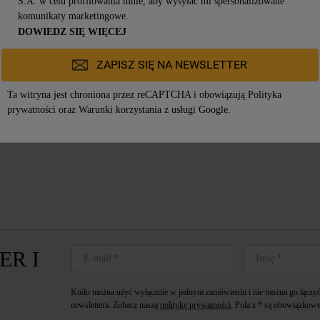
S.A. w celu profilowania mnie, aby wysyłać mi spersonalizowane
komunikaty marketingowe.
DOWIEDZ SIĘ WIĘCEJ
2319,00zł
ZAPISZ SIĘ NA NEWSLETTER
Ta witryna jest chroniona przez reCAPTCHA i obowiązują
Polityka
prywatności
oraz
Warunki korzystania z usługi
Google.
ER I
Kodu można użyć wyłącznie w jednym zamówieniu i nie można go łączyć 
newslettera. Zobacz naszą
politykę prywatności
. Pola z * są obowiązkowe