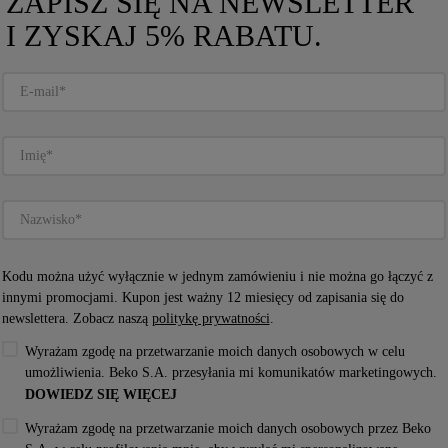
ZAPISZ SIĘ NA NEWSLETTER
I ZYSKAJ 5% RABATU.
OWY 
ZMYWARKA DO ZABUDOWY 
ARNY, 
WHIRLPOOL: KOLOR CZARNY, 
Kodu można użyć wyłącznie w jednym zamówieniu i nie można go łączyć z
I HP42 L
PEŁNOWYMIAROWA - W7I HT58 T
W7I HT58 T
innymi promocjami. Kupon jest ważny 12 miesięcy od zapisania się do
newslettera. Zobacz naszą
politykę prywatności
.
Dostępny
Wyrażam zgodę na przetwarzanie moich danych osobowych w celu
umożliwienia. Beko S.A. przesyłania mi komunikatów marketingowych.
4.5
(
65
)
DOWIEDZ SIĘ WIĘCEJ
Wyrażam zgodę na przetwarzanie moich danych osobowych przez Beko
Karta Produktu