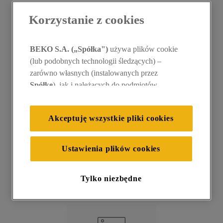
10
.
zamrażarka
Korzystanie z cookies
Czy masz pytania
BEKO S.A. („Spółka")
używa plików cookie
dotyczące konkretnej
(lub podobnych technologii śledzących) –
zarówno własnych (instalowanych przez
kategorii?
Spółkę
), jak i należących do podmiotów
trzecich. Działania te mają na celu: zapewnienie
prawidłowego funkcjonowania strony, poprawę
Akceptuję wszystkie pliki cookies
komfortu oraz personalizację przeglądania
(
techniczne pliki cookie
), cele statystyczne i
rozróżnianie użytkowników (
analityczne pliki
Ustawienia plików cookies
cookie
), a także wyświetlanie reklam
dostosowanych do zainteresowań użytkownika
Tylko niezbędne
– również w serwisach zewnętrznych i na
E-Sklep
Produkty
platformach społecznościowych
(
marketingowe i profilujące pliki cookie
).