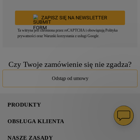
ZAPISZ SIĘ NA NEWSLETTER
Ta witryna jest chroniona przez reCAPTCHA i obowiązują
Polityka
prywatności
oraz
Warunki korzystania z usługi
Google.
Czy Twoje zamówienie się nie zgadza?
Odstąp od umowy
PRODUKTY
Pranie
OBSŁUGA KLIENTA
Chłodnictwo
Wsparcie
Gotowanie
NASZE ZASADY