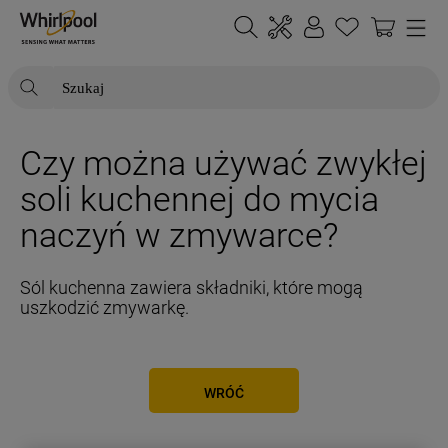
Szukaj
NAJCZĘŚCIEJ SZUKANE
Czy można używać zwykłej
1
.
klimatyzator
soli kuchennej do mycia
2
.
lodówki
naczyń w zmywarce?
3
.
zmywarka
4
.
pralka
Sól kuchenna zawiera składniki, które mogą
5
.
piekarnik
uszkodzić zmywarkę.
6
.
płyta indukcyjna
7
.
lodówka do zabudowy
WRÓĆ
8
.
kuchenka mikrofalowa
9
.
suszarka