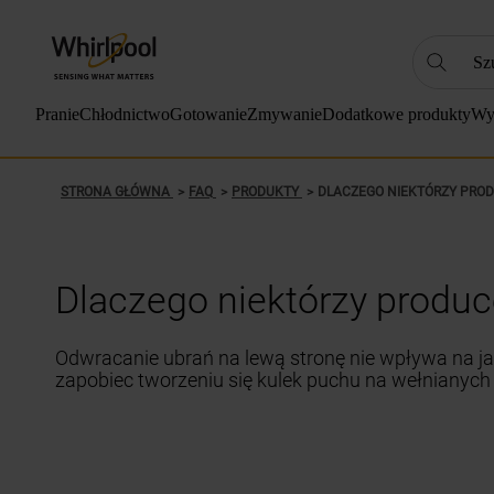
Szukaj
NAJC
Pranie
Chłodnictwo
Gotowanie
Zmywanie
Dodatkowe produkty
Wy
1
.
2
.
STRONA GŁÓWNA
FAQ
PRODUKTY
DLACZEGO NIEKTÓRZY PROD
3
.
4
.
Dlaczego niektórzy produce
5
.
6
.
Odwracanie ubrań na lewą stronę nie wpływa na ja
7
.
zapobiec tworzeniu się kulek puchu na wełnianych
8
.
9
.
10
.