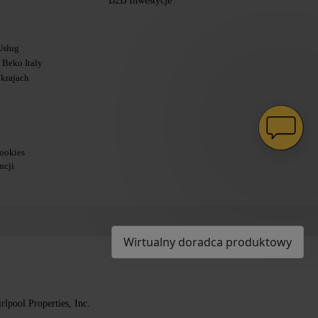
B2B Inwestycje
Usług
Beko Italy
 krajach
ookies
ncji
Wirtualny doradca produktowy
lpool Properties, Inc.