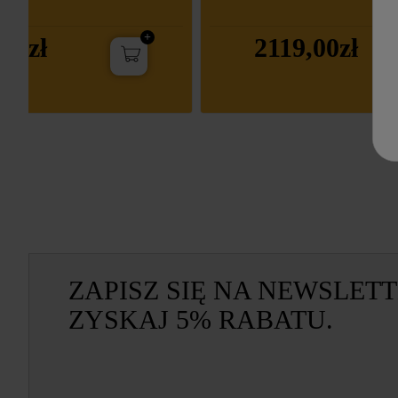
00zł
2119,00zł
ZAPISZ SIĘ NA NEWSLETT
ZYSKAJ 5% RABATU.