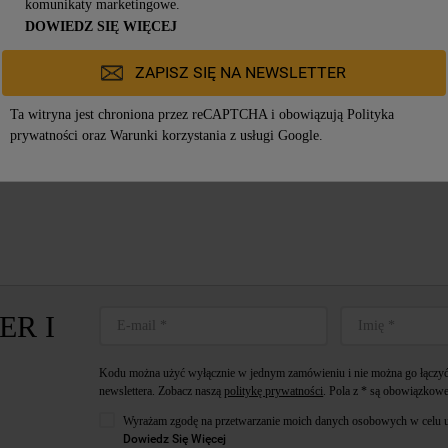
komunikaty marketingowe.
DOWIEDZ SIĘ WIĘCEJ
2499,00zł
ZAPISZ SIĘ NA NEWSLETTER
Ta witryna jest chroniona przez reCAPTCHA i obowiązują
Polityka
prywatności
oraz
Warunki korzystania z usługi
Google.
ER I
Kodu można użyć wyłącznie w jednym zamówieniu i nie można go łączyć 
newslettera. Zobacz naszą
politykę prywatności
. Pola z * są obowiązkowe
Wyrażam zgodę na przetwarzanie moich danych osobowych w celu u
Dowiedz Się Więcej