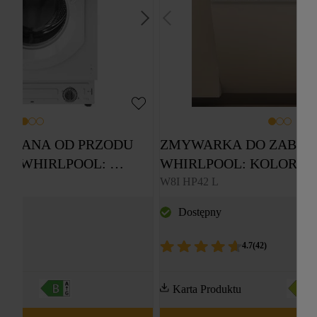
OWANA OD PRZODU 
ZMYWARKA DO ZABUD
Y WHIRLPOOL: 
WHIRLPOOL: KOLOR CZ
ZABUDOWY 
PEŁNOWYMIAROWA - W8
 PL
W8I HP42 L
8,0 KG - BI WMWG 
Dostępny
.0
(
4
)
4.7
(
42
)
Karta Produktu