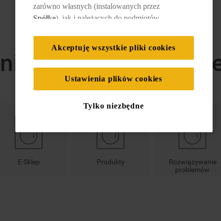
zarówno własnych (instalowanych przez
Spółkę
), jak i należących do podmiotów
trzecich. Działania te mają na celu: zapewnienie
prawidłowego funkcjonowania strony, poprawę
Akceptuję wszystkie pliki cookies
nia dotyczące konkret
komfortu oraz personalizację przeglądania
(
techniczne pliki cookie
), cele statystyczne i
rozróżnianie użytkowników (
analityczne pliki
Ustawienia plików cookies
cookie
), a także wyświetlanie reklam
dostosowanych do zainteresowań użytkownika
Tylko niezbędne
– również w serwisach zewnętrznych i na
platformach społecznościowych (
marketingowe
i profilujące pliki cookie
).
Więcej informacji o tym, jak
Spółka
korzysta z
E-Sklep
Produkty
Rozwiązywanie
problemów
plików cookie oraz jak zmienić preferencje,
znajdą Państwo w naszej
Polityce Cookies
.
Informacje na temat przetwarzania danych
osobowych zbieranych za pośrednictwem
plików cookie dostępne są w naszej
Polityce