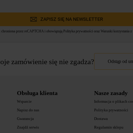
ZAPISZ SIĘ NA NEWSLETTER
st chroniona przez reCAPTCHA i obowiązują
Polityka prywatności
oraz
Warunki korzystania z 
je zamówienie się nie zgadza?
Odstąp od 
Obsługa klienta
Nasze zasady
Wsparcie
Informacja o plikach co
Napisz do nas
Polityka prywatności
Gwarancja
Dostawa
Znajdź serwis
Regulamin sklepu