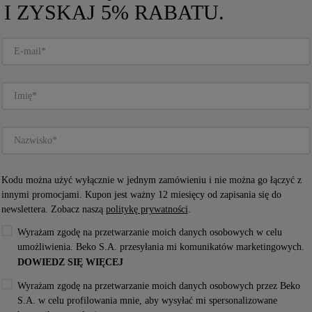
I ZYSKAJ 5% RABATU.
OWY 
WOLNOSTOJĄCA ZAMRAŻARKA 
ARNY, 
PIONOWA WHIRLPOOL - WHMFF 
I HP42 L
6312 W4E
WHMFF 6312 W4E
Kodu można użyć wyłącznie w jednym zamówieniu i nie można go łączyć z
innymi promocjami. Kupon jest ważny 12 miesięcy od zapisania się do
Dostępny
newslettera. Zobacz naszą
politykę prywatności
.
Wyrażam zgodę na przetwarzanie moich danych osobowych w celu
umożliwienia. Beko S.A. przesyłania mi komunikatów marketingowych.
DOWIEDZ SIĘ WIĘCEJ
Karta Produktu
Wyrażam zgodę na przetwarzanie moich danych osobowych przez Beko
S.A. w celu profilowania mnie, aby wysyłać mi spersonalizowane