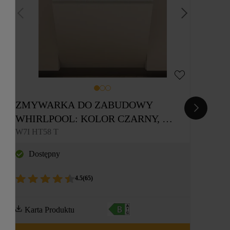
ZMYWARKA DO ZABUDOWY 
WHIRLPOOL: KOLOR CZARNY, 
PEŁNOWYMIAROWA - W7I HT58 T
W7I HT58 T
Dostępny
4.5
(
65
)
Karta Produktu