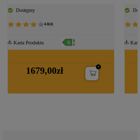
WHIRLPOOL, 8,0 KG - BI WMWG 
Dostępny
Dos
81485 PL
4.0
(
4
)
Karta Produktu
Kart
1679,00zł