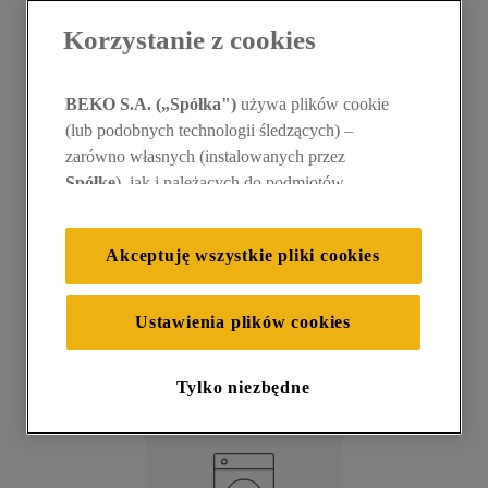
Korzystanie z cookies
Czy masz pytania
10
.
suszarka
dotyczące konkretnej
BEKO S.A. („Spółka")
używa plików cookie
(lub podobnych technologii śledzących) –
zarówno własnych (instalowanych przez
kategorii?
Spółkę
), jak i należących do podmiotów
trzecich. Działania te mają na celu: zapewnienie
prawidłowego funkcjonowania strony, poprawę
Akceptuję wszystkie pliki cookies
komfortu oraz personalizację przeglądania
(
techniczne pliki cookie
), cele statystyczne i
rozróżnianie użytkowników (
analityczne pliki
Ustawienia plików cookies
cookie
), a także wyświetlanie reklam
dostosowanych do zainteresowań użytkownika
E-Sklep
Produkty
Tylko niezbędne
– również w serwisach zewnętrznych i na
platformach społecznościowych
(
marketingowe i profilujące pliki cookie
).