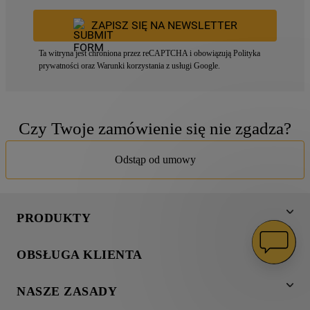
ZAPISZ SIĘ NA NEWSLETTER
Ta witryna jest chroniona przez reCAPTCHA i obowiązują
Polityka
prywatności
oraz
Warunki korzystania z usługi
Google.
Czy Twoje zamówienie się nie zgadza?
Odstąp od umowy
PRODUKTY
Pranie
OBSŁUGA KLIENTA
Chłodnictwo
Wsparcie
Gotowanie
NASZE ZASADY
Napisz do nas
Zmywanie