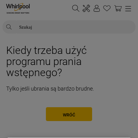
Szukaj
NAJCZĘŚCIEJ SZUKANE
Kiedy trzeba użyć
1
.
klimatyzator
programu prania
2
.
lodówki
wstępnego?
3
.
zmywarka
4
.
pralka
Tylko jeśli ubrania są bardzo brudne.
5
.
piekarnik
6
.
płyta indukcyjna
WRÓĆ
7
.
lodówka do zabudowy
8
.
kuchenka mikrofalowa
9
.
zamrażarka