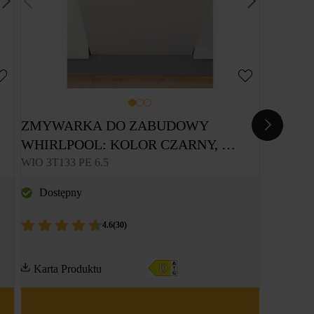
ZMYWARKA DO ZABUDOWY 
WHIRLPOOL: KOLOR CZARNY, 
PEŁNOWYMIAROWA - WIO 3T133 PE 
WIO 3T133 PE 6.5
6.5
Dostępny
4.6
(
30
)
Karta Produktu