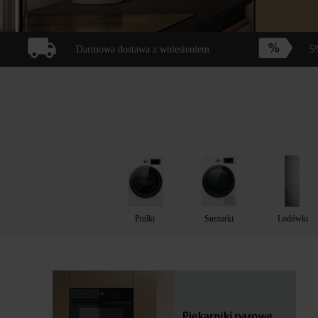
Darmowa dostawa z wniesieniem
5%
Pralki
Suszarki
Lodówki