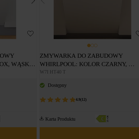
OWY 
ZMYWARKA DO ZABUDOWY 
OX, WĄSKA 
WHIRLPOOL: KOLOR CZARNY, 
PEŁNOWYMIAROWA - W7I HT40 T
W7I HT40 T
Dostępny
4.9
(
12
)
Karta Produktu