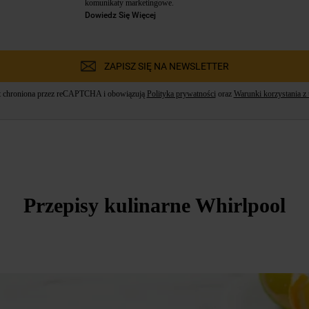
komunikaty marketingowe.
Kliknięcie przycisku
„TYLKO
Dowiedz Się Więcej
NIEZBĘDNE"
spowoduje zachowanie
ustawień domyślnych, co oznacza, że używane
będą wyłącznie techniczne pliki cookie,
ZAPISZ SIĘ NA NEWSLETTER
niezbędne do działania strony.
st chroniona przez reCAPTCHA i obowiązują
Polityka prywatności
oraz
Warunki korzystania z 
Przepisy kulinarne Whirlpool