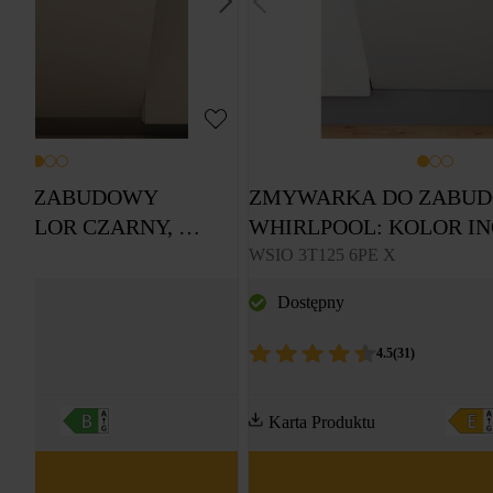
DO ZABUDOWY 
ZMYWARKA DO ZABUD
KOLOR CZARNY, 
WHIRLPOOL: KOLOR IN
ROWA - W8I HF58 TUS
- WSIO 3T125 6PE X
WSIO 3T125 6PE X
Dostępny
.4
(
31
)
4.5
(
31
)
Karta Produktu