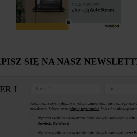
Więcej informacji o tym, jak
Spółka
korzysta z
plików cookie oraz jak zmienić preferencje,
znajdą Państwo w naszej
Polityce Cookies
.
Informacje na temat przetwarzania danych
osobowych zbieranych za pośrednictwem
plików cookie dostępne są w naszej
Polityce
prywatności
.
PISZ SIĘ NA NASZ NEWSLET
Klikając przycisk
„AKCEPTUJĘ
WSZYSTKIE PLIKI COOKIES"
, wyrażają
Państwo zgodę na instalację wszystkich
rodzajów plików cookie oraz na udostępnianie
ER I
Państwa danych podmiotom trzecim w wyżej
wymienionych celach.
Kodu można użyć wyłącznie w jednym zamówieniu i nie można go łączyć 
newslettera. Zobacz naszą
politykę prywatności
. Pola z * są obowiązkowe
Klikając
„USTAWIENIA PLIKÓW
Wyrażam zgodę na przetwarzanie moich danych osobowych w celu u
COOKIES"
, mogą Państwo samodzielnie
Dowiedz Się Więcej
zarządzać swoimi preferencjami.
Wyrażam zgodę na przetwarzanie moich danych osobowych przez Bek