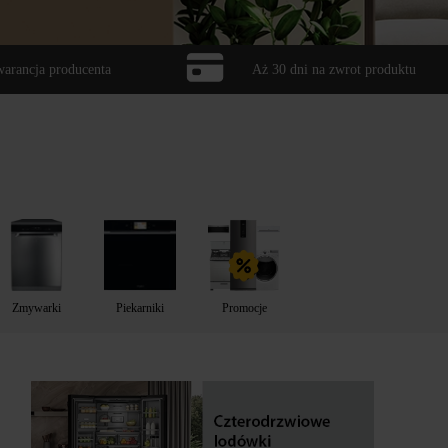
warancja producenta
Aż 30 dni na zwrot produktu
Zmywarki
Piekarniki
Promocje