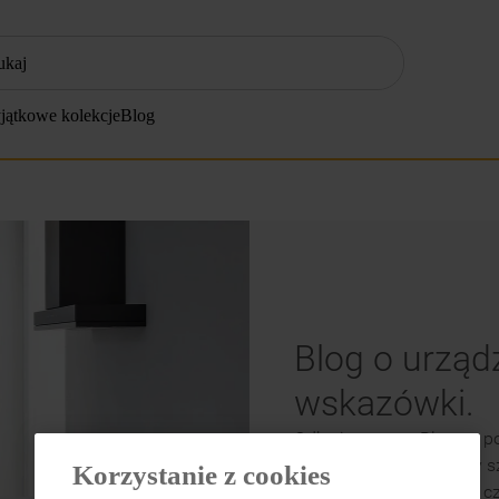
ZĘŚCIEJ SZUKANE
jątkowe kolekcje
Blog
klimatyzator
lodówki
zmywarka
pralka
piekarnik
płyta indukcyjna
Blog o urząd
lodówka do zabudowy
wskazówki.
kuchenka mikrofalowa
Odkryj naszego Bloga z 
zamrażarka
Niezależnie od tego, czy 
Korzystanie z cookies
suszarka
czyszczenia piekarnika, 