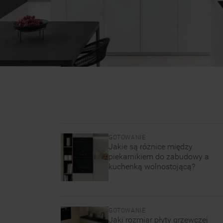
GOTOWANIE
Jakie są różnice między
piekarnikiem do zabudowy a
kuchenką wolnostojącą?
GOTOWANIE
Jaki rozmiar płyty grzewczej