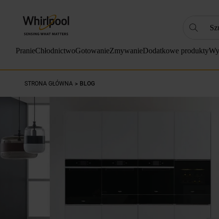
Szukaj
NAJC
Pranie
Chłodnictwo
Gotowanie
Zmywanie
Dodatkowe produkty
Wy
1
.
2
.
STRONA GŁÓWNA
BLOG
3
.
4
.
5
.
6
.
7
.
8
.
9
.
10
.