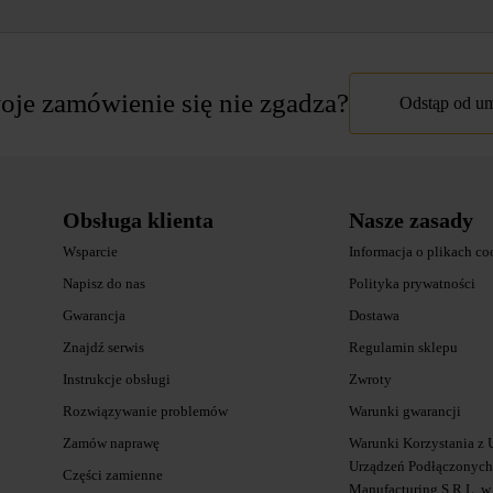
je zamówienie się nie zgadza?
Odstąp od 
Obsługa klienta
Nasze zasady
Wsparcie
Informacja o plikach co
Napisz do nas
Polityka prywatności
Gwarancja
Dostawa
Znajdź serwis
Regulamin sklepu
Instrukcje obsługi
Zwroty
Rozwiązywanie problemów
Warunki gwarancji
Zamów naprawę
Warunki Korzystania z 
Urządzeń Podłączonych 
Części zamienne
Manufacturing S.R.L. w