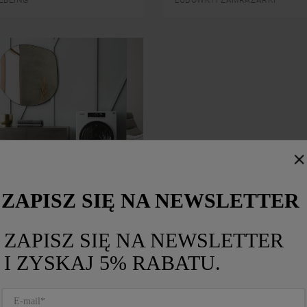
ustawień domyślnych, co oznacza, że używane
będą wyłącznie techniczne pliki cookie,
niezbędne do działania strony.
ZAPISZ SIĘ NA NEWSLETTER
IE I SUSZENIE
ZAPISZ SIĘ NA NEWSLETTER
I ZYSKAJ 5% RABATU.
Produkty, które mogą Cię zainteresować