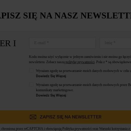
PISZ SIĘ NA NASZ NEWSLET
ER I
Kodu można użyć wyłącznie w jednym zamówieniu i nie można go łączyć 
newslettera. Zobacz naszą
politykę prywatności
. Pola z * są obowiązkowe
Wyrażam zgodę na przetwarzanie moich danych osobowych w celu u
Dowiedz Się Więcej
Wyrażam zgodę na przetwarzanie moich danych osobowych przez Bek
komunikaty marketingowe.
Dowiedz Się Więcej
ZAPISZ SIĘ NA NEWSLETTER
st chroniona przez reCAPTCHA i obowiązują
Polityka prywatności
oraz
Warunki korzystania z 