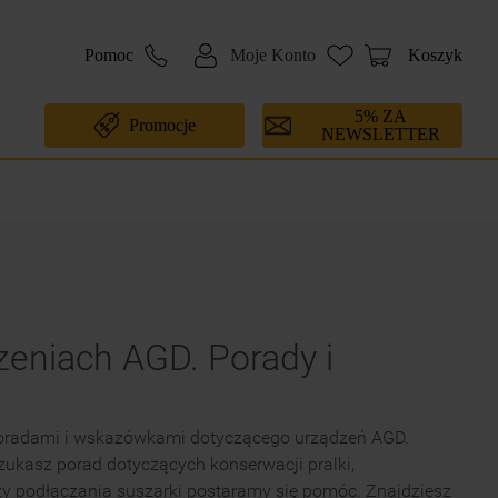
Pomoc
Moje Konto
Koszyk
5% ZA
Promocje
NEWSLETTER
zeniach AGD. Porady i
poradami i wskazówkami dotyczącego urządzeń AGD.
szukasz porad dotyczących konserwacji pralki,
czy podłączania suszarki postaramy się pomóc. Znajdziesz