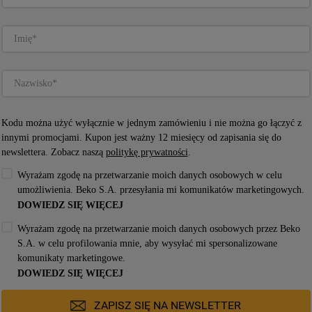
Kodu można użyć wyłącznie w jednym zamówieniu i nie można go łączyć z
innymi promocjami. Kupon jest ważny 12 miesięcy od zapisania się do
newslettera. Zobacz naszą
politykę prywatności
.
Wyrażam zgodę na przetwarzanie moich danych osobowych w celu
umożliwienia. Beko S.A. przesyłania mi komunikatów marketingowych.
DOWIEDZ SIĘ WIĘCEJ
Wyrażam zgodę na przetwarzanie moich danych osobowych przez Beko
S.A. w celu profilowania mnie, aby wysyłać mi spersonalizowane
komunikaty marketingowe.
DOWIEDZ SIĘ WIĘCEJ
OWY 
ZMYWARKA DO ZABUDOWY 
ZAPISZ SIĘ NA NEWSLETTER
ARNY, 
WHIRLPOOL: KOLOR CZARNY, 