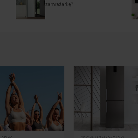
zamrażarkę?
Informacje na temat przetwarzania danych
osobowych zbieranych za pośrednictwem
plików cookie dostępne są w naszej
Polityce
prywatności
.
Klikając przycisk
„AKCEPTUJĘ
WSZYSTKIE PLIKI COOKIES"
, wyrażają
Państwo zgodę na instalację wszystkich
rodzajów plików cookie oraz na udostępnianie
Państwa danych podmiotom trzecim w wyżej
wymienionych celach.
Klikając
„USTAWIENIA PLIKÓW
COOKIES"
, mogą Państwo samodzielnie
zarządzać swoimi preferencjami.
Kliknięcie przycisku
„TYLKO
NIEZBĘDNE"
spowoduje zachowanie
LBEING
LODOWKI I ZAMRAZARKI