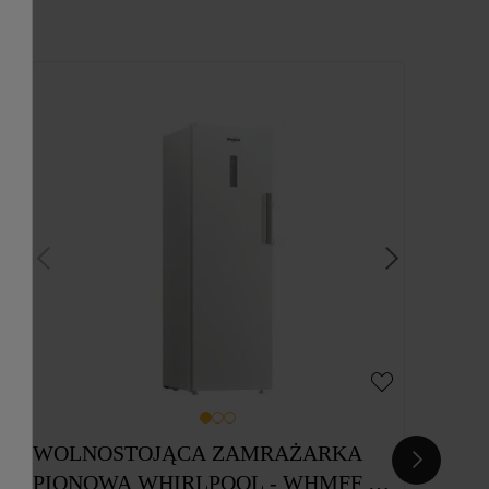
WOLNOSTOJĄCA ZAMRAŻARKA 
PIONOWA WHIRLPOOL - WHMFF 